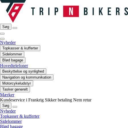
Søg
Nyheder
Topkasser & kufferter
Sidelommer
Blød bagage
Hovedtelefoner
Beskyttelse og synlighed
Navigation og kommunikation
Motorcykeludstyr
Tasker generelt
Mærker
Kundeservice i Frankrig
Sikker betaling
Nem retur
Søg
Nyheder
Topkasser & kufferter
Sidelommer
Blød bagage