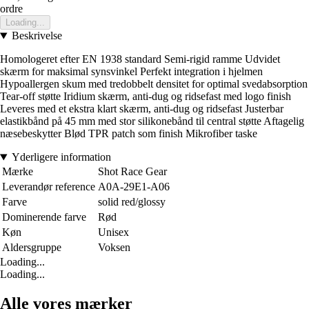
ordre
Loading...
Beskrivelse
Homologeret efter EN 1938 standard Semi-rigid ramme Udvidet
skærm for maksimal synsvinkel Perfekt integration i hjelmen
Hypoallergen skum med tredobbelt densitet for optimal svedabsorption
Tear-off støtte Iridium skærm, anti-dug og ridsefast med logo finish
Leveres med et ekstra klart skærm, anti-dug og ridsefast Justerbar
elastikbånd på 45 mm med stor silikonebånd til central støtte Aftagelig
næsebeskytter Blød TPR patch som finish Mikrofiber taske
Yderligere information
Mærke
Shot Race Gear
Leverandør reference
A0A-29E1-A06
Farve
solid red/glossy
Dominerende farve
Rød
Køn
Unisex
Aldersgruppe
Voksen
Loading...
Loading...
Alle vores mærker