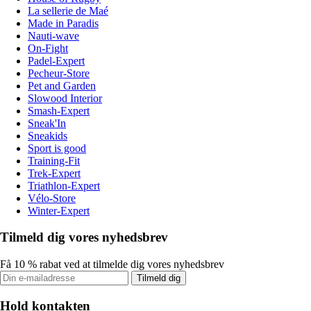
La sellerie de Maé
Made in Paradis
Nauti-wave
On-Fight
Padel-Expert
Pecheur-Store
Pet and Garden
Slowood Interior
Smash-Expert
Sneak'In
Sneakids
Sport is good
Training-Fit
Trek-Expert
Triathlon-Expert
Vélo-Store
Winter-Expert
Tilmeld dig vores nyhedsbrev
Få 10 % rabat ved at tilmelde dig vores nyhedsbrev
Tilmeld dig
Hold kontakten