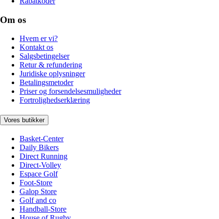
Rabatkoder
Om os
Hvem er vi?
Kontakt os
Salgsbetingelser
Retur & refundering
Juridiske oplysninger
Betalingsmetoder
Priser og forsendelsesmuligheder
Fortrolighedserklæring
Vores butikker
Basket-Center
Daily Bikers
Direct Running
Direct-Volley
Espace Golf
Foot-Store
Galop Store
Golf and co
Handball-Store
House of Rugby