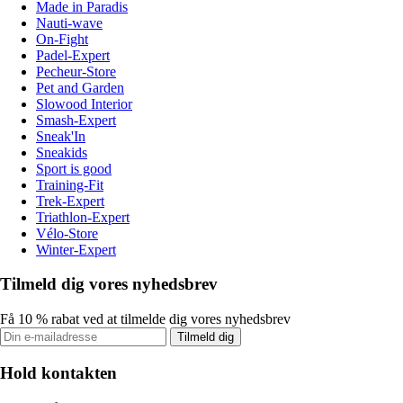
Made in Paradis
Nauti-wave
On-Fight
Padel-Expert
Pecheur-Store
Pet and Garden
Slowood Interior
Smash-Expert
Sneak'In
Sneakids
Sport is good
Training-Fit
Trek-Expert
Triathlon-Expert
Vélo-Store
Winter-Expert
Tilmeld dig vores nyhedsbrev
Få 10 % rabat ved at tilmelde dig vores nyhedsbrev
Tilmeld dig
Hold kontakten