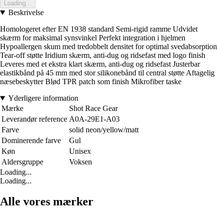
Loading...
Beskrivelse
Homologeret efter EN 1938 standard Semi-rigid ramme Udvidet
skærm for maksimal synsvinkel Perfekt integration i hjelmen
Hypoallergen skum med tredobbelt densitet for optimal svedabsorption
Tear-off støtte Iridium skærm, anti-dug og ridsefast med logo finish
Leveres med et ekstra klart skærm, anti-dug og ridsefast Justerbar
elastikbånd på 45 mm med stor silikonebånd til central støtte Aftagelig
næsebeskytter Blød TPR patch som finish Mikrofiber taske
Yderligere information
Mærke
Shot Race Gear
Leverandør reference
A0A-29E1-A03
Farve
solid neon/yellow/matt
Dominerende farve
Gul
Køn
Unisex
Aldersgruppe
Voksen
Loading...
Loading...
Alle vores mærker