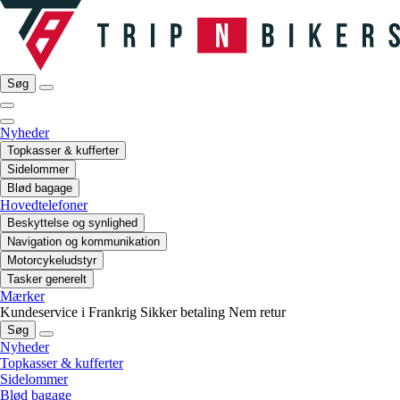
Søg
Nyheder
Topkasser & kufferter
Sidelommer
Blød bagage
Hovedtelefoner
Beskyttelse og synlighed
Navigation og kommunikation
Motorcykeludstyr
Tasker generelt
Mærker
Kundeservice i Frankrig
Sikker betaling
Nem retur
Søg
Nyheder
Topkasser & kufferter
Sidelommer
Blød bagage