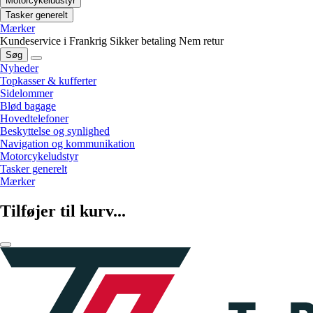
Motorcykeludstyr
Tasker generelt
Mærker
Kundeservice i Frankrig
Sikker betaling
Nem retur
Søg
Nyheder
Topkasser & kufferter
Sidelommer
Blød bagage
Hovedtelefoner
Beskyttelse og synlighed
Navigation og kommunikation
Motorcykeludstyr
Tasker generelt
Mærker
Tilføjer til kurv...