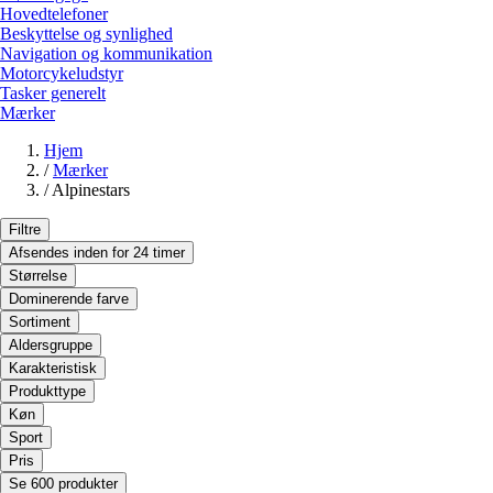
Hovedtelefoner
Beskyttelse og synlighed
Navigation og kommunikation
Motorcykeludstyr
Tasker generelt
Mærker
Hjem
/
Mærker
/
Alpinestars
Filtre
Afsendes inden for 24 timer
Størrelse
Dominerende farve
Sortiment
Aldersgruppe
Karakteristisk
Produkttype
Køn
Sport
Pris
Se 600 produkter