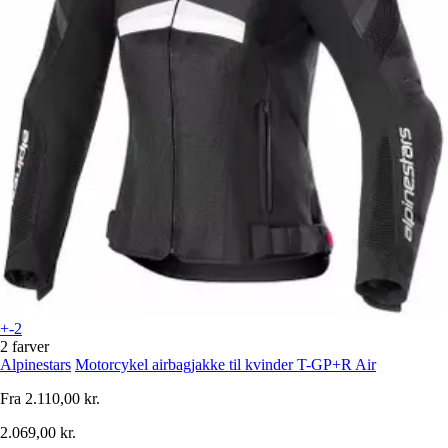
+-2
2 farver
Alpinestars
Motorcykel airbagjakke til kvinder T-GP+R Air
Fra
2.110,00 kr.
2.069,00 kr.