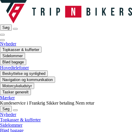
Søg
Nyheder
Topkasser & kufferter
Sidelommer
Blød bagage
Hovedtelefoner
Beskyttelse og synlighed
Navigation og kommunikation
Motorcykeludstyr
Tasker generelt
Mærker
Kundeservice i Frankrig
Sikker betaling
Nem retur
Søg
Nyheder
Topkasser & kufferter
Sidelommer
Blød bagage