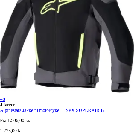
+0
4 farver
Alpinestars
Jakke til motorcykel T-SPX SUPERAIR B
Fra
1.506,00 kr.
1.273,00 kr.