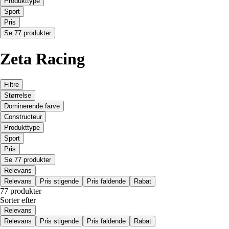
Produkttype
Sport
Pris
Se 77 produkter
Zeta Racing
Filtre
Størrelse
Dominerende farve
Constructeur
Produkttype
Sport
Pris
Se 77 produkter
Relevans
Relevans
Pris stigende
Pris faldende
Rabat
77 produkter
Sorter efter
Relevans
Relevans
Pris stigende
Pris faldende
Rabat