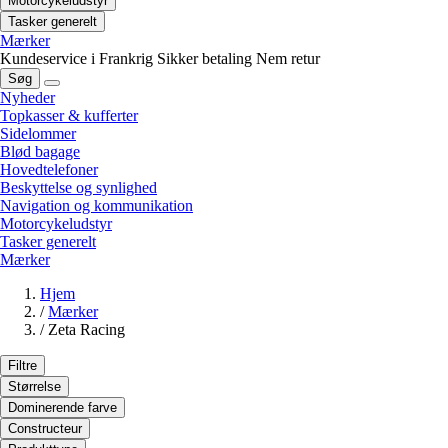
Motorcykeludstyr
Tasker generelt
Mærker
Kundeservice i Frankrig
Sikker betaling
Nem retur
Søg
Nyheder
Topkasser & kufferter
Sidelommer
Blød bagage
Hovedtelefoner
Beskyttelse og synlighed
Navigation og kommunikation
Motorcykeludstyr
Tasker generelt
Mærker
Hjem
/
Mærker
/
Zeta Racing
Filtre
Størrelse
Dominerende farve
Constructeur