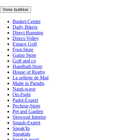
Vores butikker
Basket-Center
Daily Bikers
Direct Running
Direct-Volley
Espace Golf
Foot-Store
Galop Store
Golf and co
Handball-Store
House of Rugby
La sellerie de Maé
Made in Paradis
Nauti-wave
On-Fight
Padel-Expert
Pecheur-Store
Pet and Garden
Slowood Interior
Smash-Expert
Sneak'In
Sneakids
Sport is good