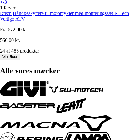
+-3
1 farver
Rtech
Håndbeskyttere til motorcykler med monteringssæt R-Tech
Vertigo ATV
Fra
672,00 kr.
566,00 kr.
24 af 485 produkter
Vis flere
Alle vores mærker