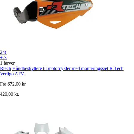
24t
+-3
1 farver
Rtech
Håndbeskyttere til motorcykler med monteringssæt R-Tech
Vertigo ATV
Fra
672,00 kr.
420,00 kr.