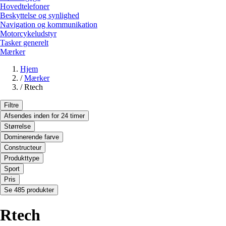
Hovedtelefoner
Beskyttelse og synlighed
Navigation og kommunikation
Motorcykeludstyr
Tasker generelt
Mærker
Hjem
/
Mærker
/
Rtech
Filtre
Afsendes inden for 24 timer
Størrelse
Dominerende farve
Constructeur
Produkttype
Sport
Pris
Se 485 produkter
Rtech