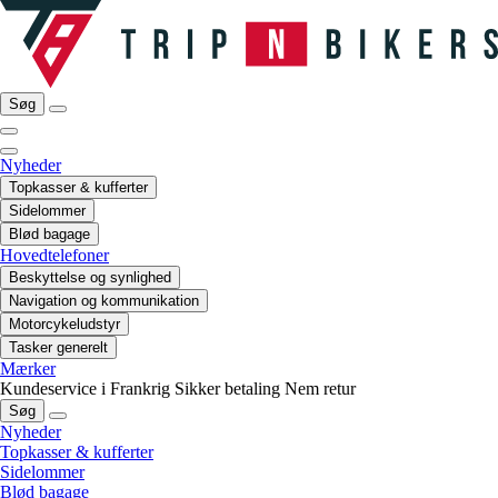
Søg
Nyheder
Topkasser & kufferter
Sidelommer
Blød bagage
Hovedtelefoner
Beskyttelse og synlighed
Navigation og kommunikation
Motorcykeludstyr
Tasker generelt
Mærker
Kundeservice i Frankrig
Sikker betaling
Nem retur
Søg
Nyheder
Topkasser & kufferter
Sidelommer
Blød bagage