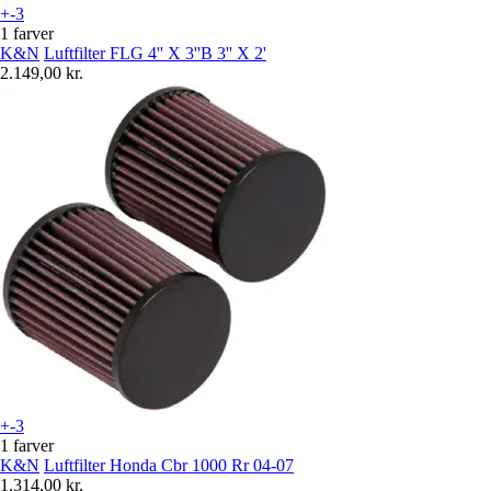
+-3
1 farver
K&N
Luftfilter FLG 4'' X 3''B 3'' X 2'
2.149,00 kr.
+-3
1 farver
K&N
Luftfilter Honda Cbr 1000 Rr 04-07
1.314,00 kr.