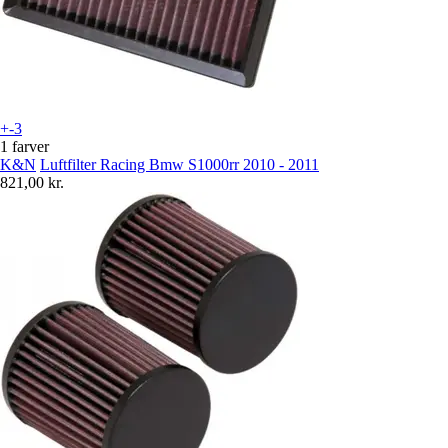
+-3
1 farver
K&N
Luftfilter Racing Bmw S1000rr 2010 - 2011
821,00 kr.