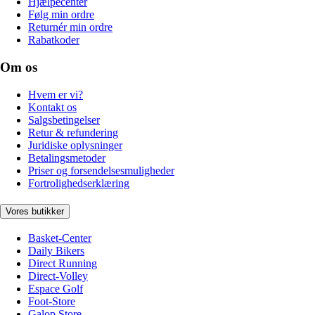
Hjælpecenter
Følg min ordre
Returnér min ordre
Rabatkoder
Om os
Hvem er vi?
Kontakt os
Salgsbetingelser
Retur & refundering
Juridiske oplysninger
Betalingsmetoder
Priser og forsendelsesmuligheder
Fortrolighedserklæring
Vores butikker
Basket-Center
Daily Bikers
Direct Running
Direct-Volley
Espace Golf
Foot-Store
Galop Store