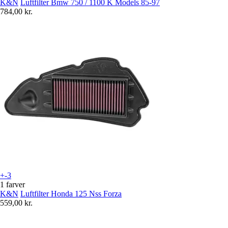
K&N
Luftfilter Bmw 750 / 1100 K Models 85-97
784,00 kr.
+-3
1 farver
K&N
Luftfilter Honda 125 Nss Forza
559,00 kr.