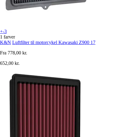
+-3
1 farver
K&N
Luftfilter til motorcykel Kawasaki Z900 17
Fra
778,00 kr.
652,00 kr.