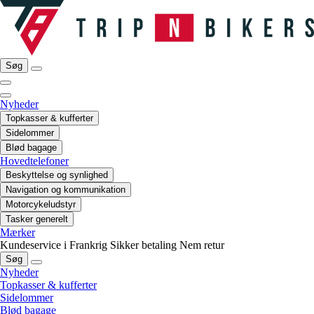
Søg
Nyheder
Topkasser & kufferter
Sidelommer
Blød bagage
Hovedtelefoner
Beskyttelse og synlighed
Navigation og kommunikation
Motorcykeludstyr
Tasker generelt
Mærker
Kundeservice i Frankrig
Sikker betaling
Nem retur
Søg
Nyheder
Topkasser & kufferter
Sidelommer
Blød bagage