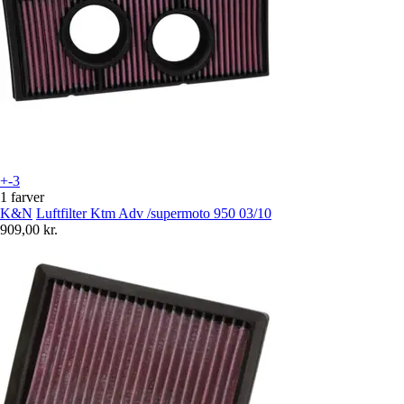
+-3
1 farver
K&N
Luftfilter Ktm Adv /supermoto 950 03/10
909,00 kr.