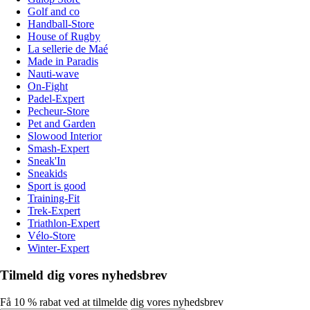
Golf and co
Handball-Store
House of Rugby
La sellerie de Maé
Made in Paradis
Nauti-wave
On-Fight
Padel-Expert
Pecheur-Store
Pet and Garden
Slowood Interior
Smash-Expert
Sneak'In
Sneakids
Sport is good
Training-Fit
Trek-Expert
Triathlon-Expert
Vélo-Store
Winter-Expert
Tilmeld dig vores nyhedsbrev
Få 10 % rabat ved at tilmelde dig vores nyhedsbrev