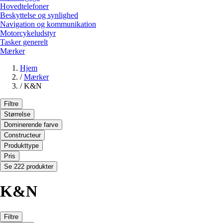
Hovedtelefoner
Beskyttelse og synlighed
Navigation og kommunikation
Motorcykeludstyr
Tasker generelt
Mærker
Hjem
/
Mærker
/
K&N
Filtre
Størrelse
Dominerende farve
Constructeur
Produkttype
Pris
Se 222 produkter
K&N
Filtre