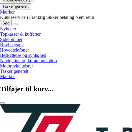
Motorcykeludstyr
Tasker generelt
Mærker
Kundeservice i Frankrig
Sikker betaling
Nem retur
Søg
Nyheder
Topkasser & kufferter
Sidelommer
Blød bagage
Hovedtelefoner
Beskyttelse og synlighed
Navigation og kommunikation
Motorcykeludstyr
Tasker generelt
Mærker
Tilføjer til kurv...