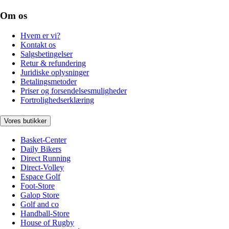
Om os
Hvem er vi?
Kontakt os
Salgsbetingelser
Retur & refundering
Juridiske oplysninger
Betalingsmetoder
Priser og forsendelsesmuligheder
Fortrolighedserklæring
Vores butikker
Basket-Center
Daily Bikers
Direct Running
Direct-Volley
Espace Golf
Foot-Store
Galop Store
Golf and co
Handball-Store
House of Rugby