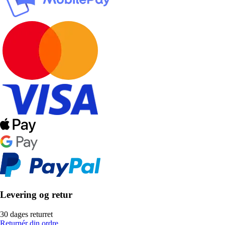
Levering og retur
30 dages returret
Returnér din ordre