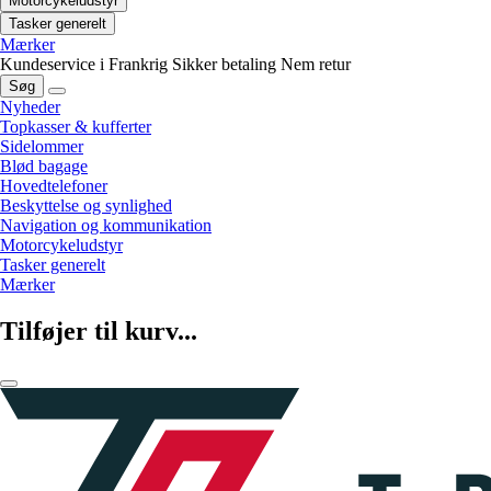
Motorcykeludstyr
Tasker generelt
Mærker
Kundeservice i Frankrig
Sikker betaling
Nem retur
Søg
Nyheder
Topkasser & kufferter
Sidelommer
Blød bagage
Hovedtelefoner
Beskyttelse og synlighed
Navigation og kommunikation
Motorcykeludstyr
Tasker generelt
Mærker
Tilføjer til kurv...