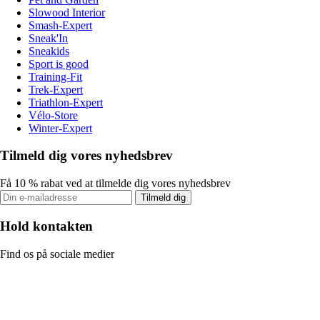
Slowood Interior
Smash-Expert
Sneak'In
Sneakids
Sport is good
Training-Fit
Trek-Expert
Triathlon-Expert
Vélo-Store
Winter-Expert
Tilmeld dig vores nyhedsbrev
Få 10 % rabat ved at tilmelde dig vores nyhedsbrev
Tilmeld dig
Hold kontakten
Find os på sociale medier