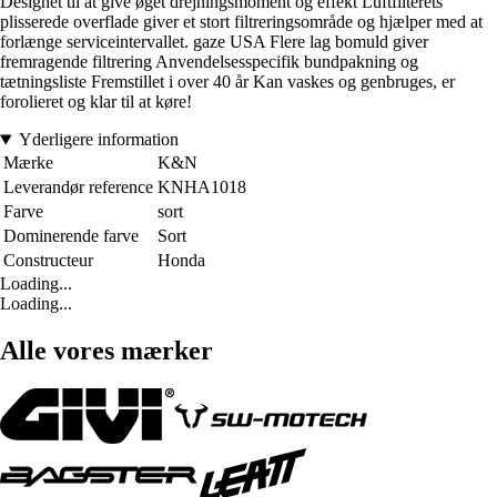
Designet til at give øget drejningsmoment og effekt Luftfilterets
plisserede overflade giver et stort filtreringsområde og hjælper med at
forlænge serviceintervallet. gaze USA Flere lag bomuld giver
fremragende filtrering Anvendelsesspecifik bundpakning og
tætningsliste Fremstillet i over 40 år Kan vaskes og genbruges, er
forolieret og klar til at køre!
Yderligere information
Mærke
K&N
Leverandør reference
KNHA1018
Farve
sort
Dominerende farve
Sort
Constructeur
Honda
Loading...
Loading...
Alle vores mærker