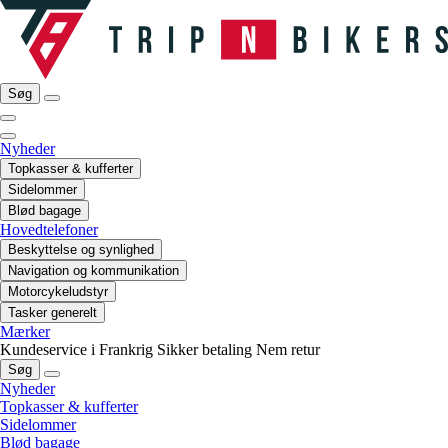
Søg
Nyheder
Topkasser & kufferter
Sidelommer
Blød bagage
Hovedtelefoner
Beskyttelse og synlighed
Navigation og kommunikation
Motorcykeludstyr
Tasker generelt
Mærker
Kundeservice i Frankrig
Sikker betaling
Nem retur
Søg
Nyheder
Topkasser & kufferter
Sidelommer
Blød bagage