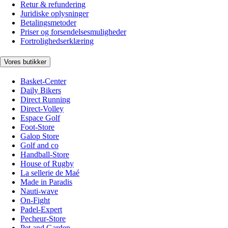
Retur & refundering
Juridiske oplysninger
Betalingsmetoder
Priser og forsendelsesmuligheder
Fortrolighedserklæring
Vores butikker
Basket-Center
Daily Bikers
Direct Running
Direct-Volley
Espace Golf
Foot-Store
Galop Store
Golf and co
Handball-Store
House of Rugby
La sellerie de Maé
Made in Paradis
Nauti-wave
On-Fight
Padel-Expert
Pecheur-Store
Pet and Garden