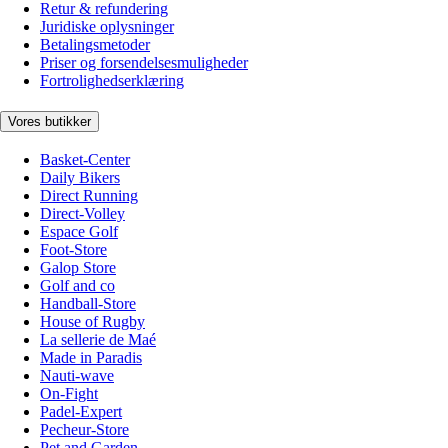
Retur & refundering
Juridiske oplysninger
Betalingsmetoder
Priser og forsendelsesmuligheder
Fortrolighedserklæring
Vores butikker
Basket-Center
Daily Bikers
Direct Running
Direct-Volley
Espace Golf
Foot-Store
Galop Store
Golf and co
Handball-Store
House of Rugby
La sellerie de Maé
Made in Paradis
Nauti-wave
On-Fight
Padel-Expert
Pecheur-Store
Pet and Garden