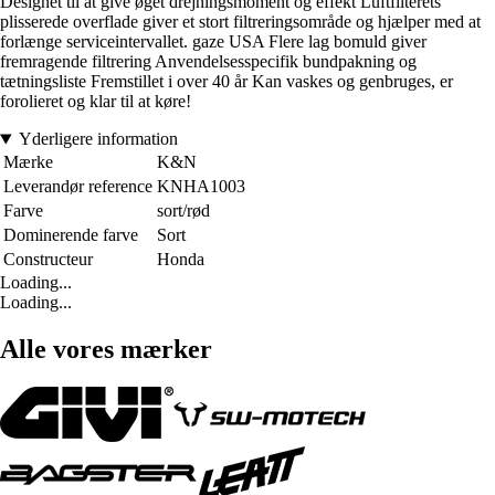
Designet til at give øget drejningsmoment og effekt Luftfilterets
plisserede overflade giver et stort filtreringsområde og hjælper med at
forlænge serviceintervallet. gaze USA Flere lag bomuld giver
fremragende filtrering Anvendelsesspecifik bundpakning og
tætningsliste Fremstillet i over 40 år Kan vaskes og genbruges, er
forolieret og klar til at køre!
Yderligere information
Mærke
K&N
Leverandør reference
KNHA1003
Farve
sort/rød
Dominerende farve
Sort
Constructeur
Honda
Loading...
Loading...
Alle vores mærker