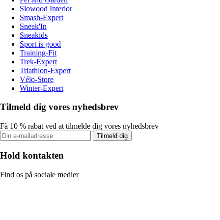
Slowood Interior
Smash-Expert
Sneak'In
Sneakids
Sport is good
Training-Fit
Trek-Expert
Triathlon-Expert
Vélo-Store
Winter-Expert
Tilmeld dig vores nyhedsbrev
Få 10 % rabat ved at tilmelde dig vores nyhedsbrev
Tilmeld dig
Hold kontakten
Find os på sociale medier