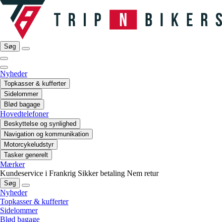
Søg
Nyheder
Topkasser & kufferter
Sidelommer
Blød bagage
Hovedtelefoner
Beskyttelse og synlighed
Navigation og kommunikation
Motorcykeludstyr
Tasker generelt
Mærker
Kundeservice i Frankrig
Sikker betaling
Nem retur
Søg
Nyheder
Topkasser & kufferter
Sidelommer
Blød bagage