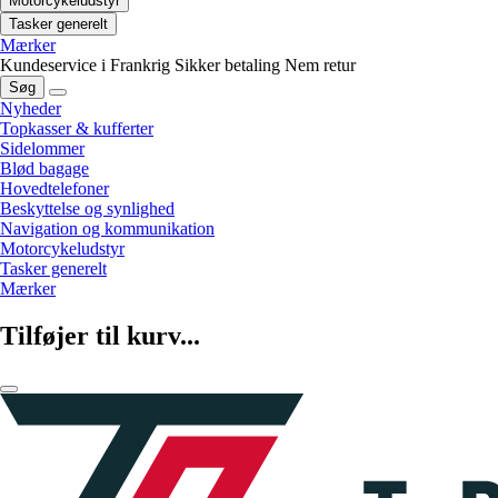
Motorcykeludstyr
Tasker generelt
Mærker
Kundeservice i Frankrig
Sikker betaling
Nem retur
Søg
Nyheder
Topkasser & kufferter
Sidelommer
Blød bagage
Hovedtelefoner
Beskyttelse og synlighed
Navigation og kommunikation
Motorcykeludstyr
Tasker generelt
Mærker
Tilføjer til kurv...