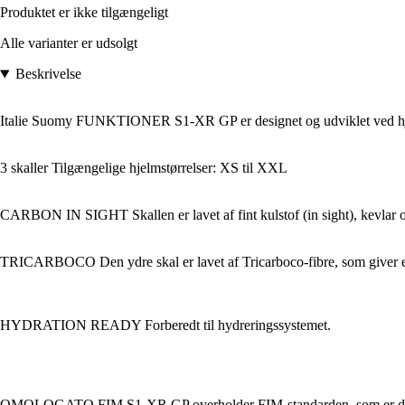
Produktet er ikke tilgængeligt
Alle varianter er udsolgt
Beskrivelse
Italie Suomy FUNKTIONER S1-XR GP er designet og udviklet ved hjælp af 
3 skaller Tilgængelige hjelmstørrelser: XS til XXL
CARBON IN SIGHT Skallen er lavet af fint kulstof (in sight), kevlar o
TRICARBOCO Den ydre skal er lavet af Tricarboco-fibre, som giver en l
HYDRATION READY Forberedt til hydreringssystemet.
OMOLOGATO FIM S1-XR GP overholder FIM-standarden, som er den h