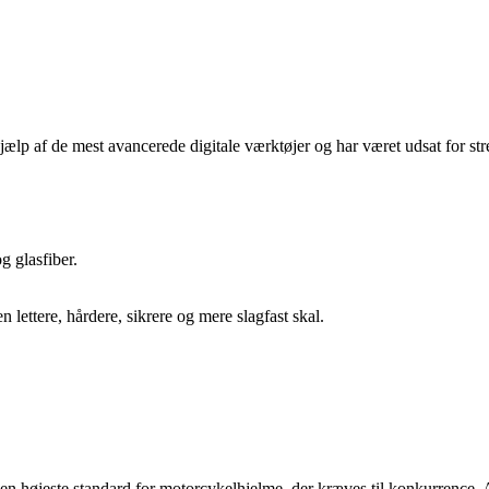
de mest avancerede digitale værktøjer og har været udsat for strenge t
g glasfiber.
ettere, hårdere, sikrere og mere slagfast skal.
øjeste standard for motorcykelhjelme, der kræves til konkurren