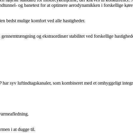
dtunnel- og banetest for at optimere aerodynamikken i forskellige kørest
bedst mulige komfort ved alle hastigheder.
emtrængning og ekstraordinær stabilitet ved forskellige hastighede
yv luftindtagskanaler, som kombineret med et omhyggeligt integreret
armeafledning.
en i at dugge til.