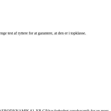
est af ryttere for at garantere, at den er i topklasse.
ce. AERODYNAMIK S1-XR GP har forbedret aerodynamik for en mere