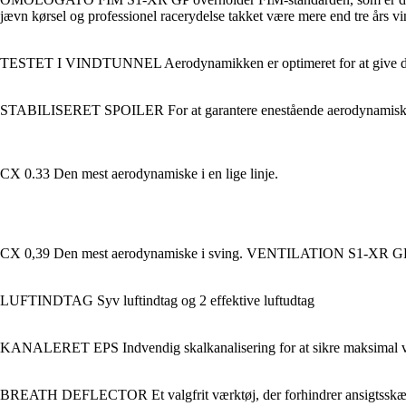
jævn kørsel og professionel racerydelse takket være mere end tre års vin
TESTET I VINDTUNNEL Aerodynamikken er optimeret for at give den 
STABILISERET SPOILER For at garantere enestående aerodynamisk genn
CX 0.33 Den mest aerodynamiske i en lige linje.
CX 0,39 Den mest aerodynamiske i sving. VENTILATION S1-XR GP har s
LUFTINDTAG Syv luftindtag og 2 effektive luftudtag
KANALERET EPS Indvendig skalkanalisering for at sikre maksimal v
BREATH DEFLECTOR Et valgfrit værktøj, der forhindrer ansigtsskærm