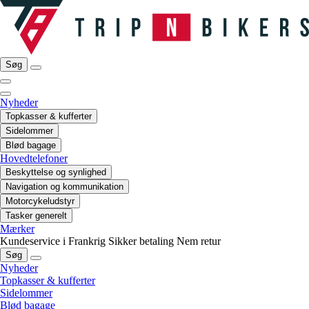
Søg
Nyheder
Topkasser & kufferter
Sidelommer
Blød bagage
Hovedtelefoner
Beskyttelse og synlighed
Navigation og kommunikation
Motorcykeludstyr
Tasker generelt
Mærker
Kundeservice i Frankrig
Sikker betaling
Nem retur
Søg
Nyheder
Topkasser & kufferter
Sidelommer
Blød bagage