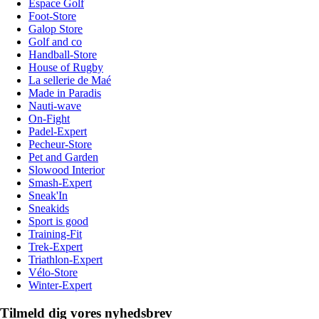
Espace Golf
Foot-Store
Galop Store
Golf and co
Handball-Store
House of Rugby
La sellerie de Maé
Made in Paradis
Nauti-wave
On-Fight
Padel-Expert
Pecheur-Store
Pet and Garden
Slowood Interior
Smash-Expert
Sneak'In
Sneakids
Sport is good
Training-Fit
Trek-Expert
Triathlon-Expert
Vélo-Store
Winter-Expert
Tilmeld dig vores nyhedsbrev