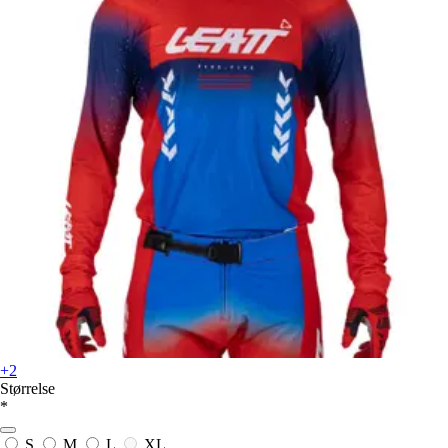
+2
Størrelse
*
S
M
L
XL