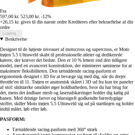
Fra
597,00 kr.
523,00 kr.
-12%
+26,15 kr.
gives til din naeste ordre
Krediteres efter bekraeftelse af din
ordre
Loading...
Beskrivelse
Designet til de højeste niveauer af motocross og supercross, er Moto
trøjen 5.5 Ultraweld skabt til professionelle atleter og dedikerede
kørere, der kræver det bedste. Den er 10 % lettere end den tidligere
model, med en avanceret konstruktion, der minimerer sømmene for at
maksimere fleksibiliteten. Den tætsiddende racing-pasform er
ergonomisk designet i 3D for at bevæge sig med dig, når du drejer
throttle'en til 11. Trøjen er anatomisk skåret i 3D ud fra kun tre paneler
af stof: slidstærke områder øger holdbarheden, hvor du har brug for
det, mens det åndbare mesh og laserudskæringer holder dig kølig på
banen. Med dristige farver og bluesign® godkendte bæredygtige
stoffer, skiller Moto trøjen 5.5 Ultraweld sig ud på startlinjen og holder
indtil målet, løb efter løb.
PASFORM:
Tætsiddende racing-pasform med 360° stræk
Aerodynamisk/semi-kompression pasform til skuldre og arme