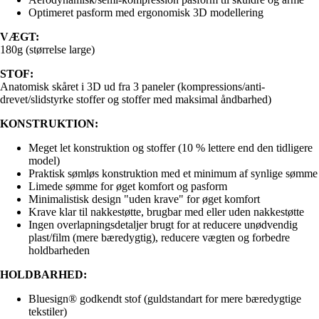
Optimeret pasform med ergonomisk 3D modellering
VÆGT:
180g (størrelse large)
STOF:
Anatomisk skåret i 3D ud fra 3 paneler (kompressions/anti-
drevet/slidstyrke stoffer og stoffer med maksimal åndbarhed)
KONSTRUKTION:
Meget let konstruktion og stoffer (10 % lettere end den tidligere
model)
Praktisk sømløs konstruktion med et minimum af synlige sømme
Limede sømme for øget komfort og pasform
Minimalistisk design "uden krave" for øget komfort
Krave klar til nakkestøtte, brugbar med eller uden nakkestøtte
Ingen overlapningsdetaljer brugt for at reducere unødvendig
plast/film (mere bæredygtig), reducere vægten og forbedre
holdbarheden
HOLDBARHED:
Bluesign® godkendt stof (guldstandart for mere bæredygtige
tekstiler)