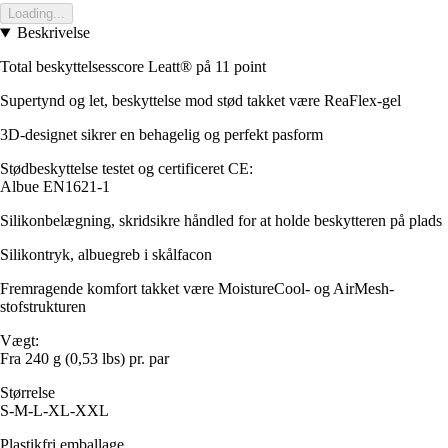
Loading...
Beskrivelse
Total beskyttelsesscore Leatt® på 11 point
Supertynd og let, beskyttelse mod stød takket være ReaFlex-gel
3D-designet sikrer en behagelig og perfekt pasform
Stødbeskyttelse testet og certificeret CE:
Albue EN1621-1
Silikonbelægning, skridsikre håndled for at holde beskytteren på plads
Silikontryk, albuegreb i skålfacon
Fremragende komfort takket være MoistureCool- og AirMesh-
stofstrukturen
Vægt:
Fra 240 g (0,53 lbs) pr. par
Størrelse
S-M-L-XL-XXL
Plastikfri emballage