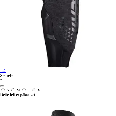
+-2
Størrelse
*
S
M
L
XL
Dette felt er påkrævet