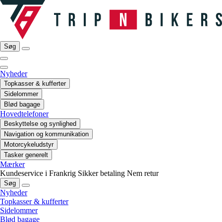
Søg
Nyheder
Topkasser & kufferter
Sidelommer
Blød bagage
Hovedtelefoner
Beskyttelse og synlighed
Navigation og kommunikation
Motorcykeludstyr
Tasker generelt
Mærker
Kundeservice i Frankrig
Sikker betaling
Nem retur
Søg
Nyheder
Topkasser & kufferter
Sidelommer
Blød bagage