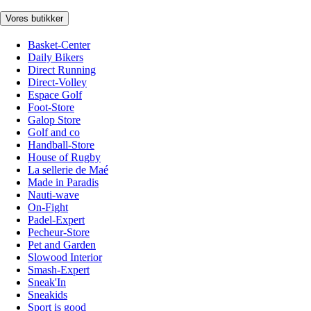
Vores butikker
Basket-Center
Daily Bikers
Direct Running
Direct-Volley
Espace Golf
Foot-Store
Galop Store
Golf and co
Handball-Store
House of Rugby
La sellerie de Maé
Made in Paradis
Nauti-wave
On-Fight
Padel-Expert
Pecheur-Store
Pet and Garden
Slowood Interior
Smash-Expert
Sneak'In
Sneakids
Sport is good