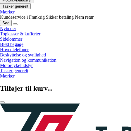
Motorcykeludstyr
Tasker generelt
Mærker
Kundeservice i Frankrig
Sikker betaling
Nem retur
Søg
Nyheder
Topkasser & kufferter
Sidelommer
Blød bagage
Hovedtelefoner
Beskyttelse og synlighed
Navigation og kommunikation
Motorcykeludstyr
Tasker generelt
Mærker
Tilføjer til kurv...