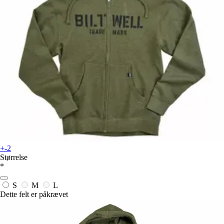
+-2
Størrelse
*
S
M
L
Dette felt er påkrævet