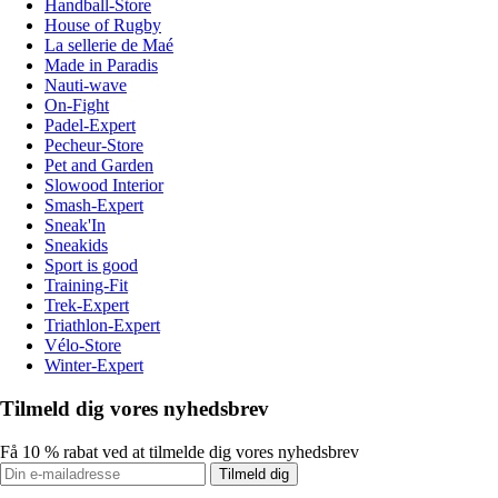
Handball-Store
House of Rugby
La sellerie de Maé
Made in Paradis
Nauti-wave
On-Fight
Padel-Expert
Pecheur-Store
Pet and Garden
Slowood Interior
Smash-Expert
Sneak'In
Sneakids
Sport is good
Training-Fit
Trek-Expert
Triathlon-Expert
Vélo-Store
Winter-Expert
Tilmeld dig vores nyhedsbrev
Få 10 % rabat ved at tilmelde dig vores nyhedsbrev
Tilmeld dig