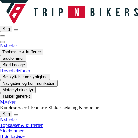
Søg
Nyheder
Topkasser & kufferter
Sidelommer
Blød bagage
Hovedtelefoner
Beskyttelse og synlighed
Navigation og kommunikation
Motorcykeludstyr
Tasker generelt
Mærker
Kundeservice i Frankrig
Sikker betaling
Nem retur
Søg
Nyheder
Topkasser & kufferter
Sidelommer
Blød bagage