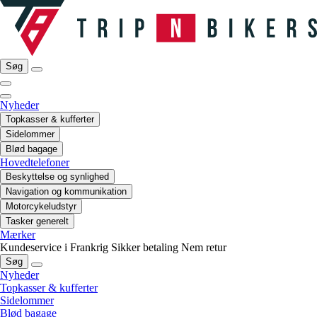
Søg
Nyheder
Topkasser & kufferter
Sidelommer
Blød bagage
Hovedtelefoner
Beskyttelse og synlighed
Navigation og kommunikation
Motorcykeludstyr
Tasker generelt
Mærker
Kundeservice i Frankrig
Sikker betaling
Nem retur
Søg
Nyheder
Topkasser & kufferter
Sidelommer
Blød bagage