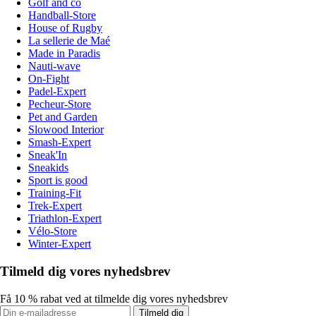
Golf and co
Handball-Store
House of Rugby
La sellerie de Maé
Made in Paradis
Nauti-wave
On-Fight
Padel-Expert
Pecheur-Store
Pet and Garden
Slowood Interior
Smash-Expert
Sneak'In
Sneakids
Sport is good
Training-Fit
Trek-Expert
Triathlon-Expert
Vélo-Store
Winter-Expert
Tilmeld dig vores nyhedsbrev
Få 10 % rabat ved at tilmelde dig vores nyhedsbrev
Tilmeld dig