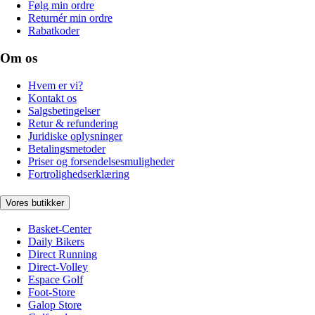
Følg min ordre
Returnér min ordre
Rabatkoder
Om os
Hvem er vi?
Kontakt os
Salgsbetingelser
Retur & refundering
Juridiske oplysninger
Betalingsmetoder
Priser og forsendelsesmuligheder
Fortrolighedserklæring
Vores butikker
Basket-Center
Daily Bikers
Direct Running
Direct-Volley
Espace Golf
Foot-Store
Galop Store