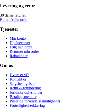
Levering og retur
30 dages returret
Returnér din ordre
Tjenester
Min konto
Hjælpecenter
Følg min ordre
Returnér min ordre
Rabatkoder
Om os
Hvem er vi?
Kontakt os
Salgsbetingelser
Retur & refundering
Juridiske oplysninger
Betalingsmetoder
Priser og forsendelsesmuligheder
Fortrolighedserklæring