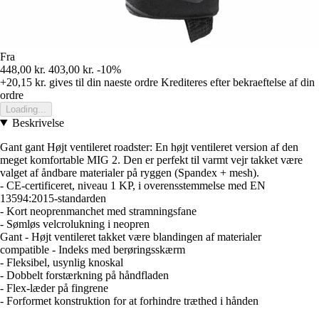
Fra
448,00 kr.
403,00 kr.
-10%
+20,15 kr.
gives til din naeste ordre
Krediteres efter bekraeftelse af din
ordre
Loading...
Beskrivelse
Gant gant Højt ventileret roadster: En højt ventileret version af den
meget komfortable MIG 2. Den er perfekt til varmt vejr takket være
valget af åndbare materialer på ryggen (Spandex + mesh).
- CE-certificeret, niveau 1 KP, i overensstemmelse med EN
13594:2015-standarden
- Kort neoprenmanchet med stramningsfane
- Sømløs velcrolukning i neopren
Gant - Højt ventileret takket være blandingen af materialer
compatible - Indeks med berøringsskærm
- Fleksibel, usynlig knoskal
- Dobbelt forstærkning på håndfladen
- Flex-læder på fingrene
- Forformet konstruktion for at forhindre træthed i hånden