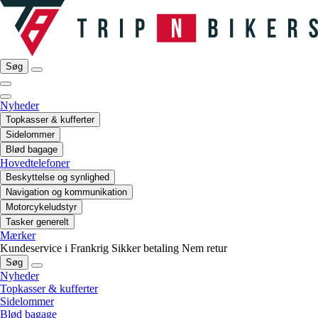
Søg
Nyheder
Topkasser & kufferter
Sidelommer
Blød bagage
Hovedtelefoner
Beskyttelse og synlighed
Navigation og kommunikation
Motorcykeludstyr
Tasker generelt
Mærker
Kundeservice i Frankrig
Sikker betaling
Nem retur
Søg
Nyheder
Topkasser & kufferter
Sidelommer
Blød bagage