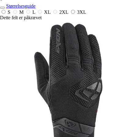
*
Størrelsesguide
S
M
L
XL
2XL
3XL
Dette felt er påkrævet