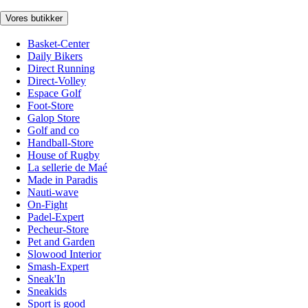
Vores butikker
Basket-Center
Daily Bikers
Direct Running
Direct-Volley
Espace Golf
Foot-Store
Galop Store
Golf and co
Handball-Store
House of Rugby
La sellerie de Maé
Made in Paradis
Nauti-wave
On-Fight
Padel-Expert
Pecheur-Store
Pet and Garden
Slowood Interior
Smash-Expert
Sneak'In
Sneakids
Sport is good