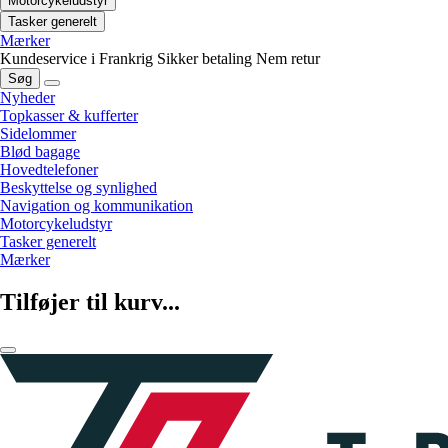
Motorcykeludstyr
Tasker generelt
Mærker
Kundeservice i Frankrig
Sikker betaling
Nem retur
Søg
Nyheder
Topkasser & kufferter
Sidelommer
Blød bagage
Hovedtelefoner
Beskyttelse og synlighed
Navigation og kommunikation
Motorcykeludstyr
Tasker generelt
Mærker
Tilføjer til kurv...