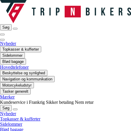
Søg
Nyheder
Topkasser & kufferter
Sidelommer
Blød bagage
Hovedtelefoner
Beskyttelse og synlighed
Navigation og kommunikation
Motorcykeludstyr
Tasker generelt
Mærker
Kundeservice i Frankrig
Sikker betaling
Nem retur
Søg
Nyheder
Topkasser & kufferter
Sidelommer
Blød bagage