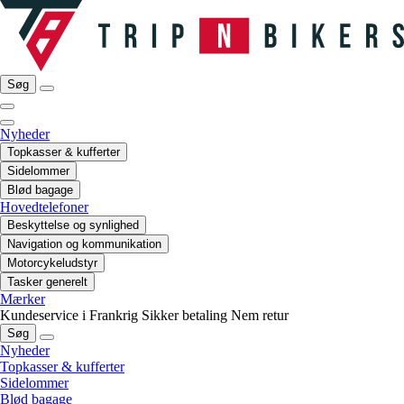
Søg
Nyheder
Topkasser & kufferter
Sidelommer
Blød bagage
Hovedtelefoner
Beskyttelse og synlighed
Navigation og kommunikation
Motorcykeludstyr
Tasker generelt
Mærker
Kundeservice i Frankrig
Sikker betaling
Nem retur
Søg
Nyheder
Topkasser & kufferter
Sidelommer
Blød bagage