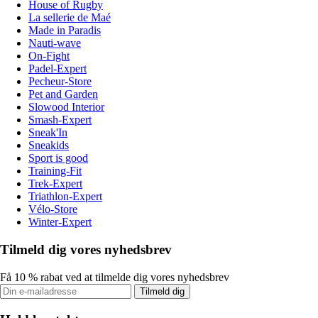
House of Rugby
La sellerie de Maé
Made in Paradis
Nauti-wave
On-Fight
Padel-Expert
Pecheur-Store
Pet and Garden
Slowood Interior
Smash-Expert
Sneak'In
Sneakids
Sport is good
Training-Fit
Trek-Expert
Triathlon-Expert
Vélo-Store
Winter-Expert
Tilmeld dig vores nyhedsbrev
Få 10 % rabat ved at tilmelde dig vores nyhedsbrev
Tilmeld dig