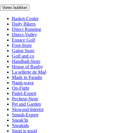
Vores butikker
Basket-Center
Daily Bikers
Direct Running
Direct-Volley
Espace Golf
Foot-Store
Galop Store
Golf and co
Handball-Store
House of Rugby
La sellerie de Maé
Made in Paradis
Nauti-wave
On-Fight
Padel-Expert
Pecheur-Store
Pet and Garden
Slowood Interior
Smash-Expert
Sneak'In
Sneakids
Sport is good