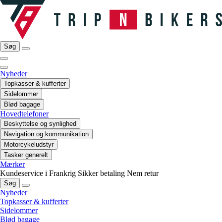
Søg
Nyheder
Topkasser & kufferter
Sidelommer
Blød bagage
Hovedtelefoner
Beskyttelse og synlighed
Navigation og kommunikation
Motorcykeludstyr
Tasker generelt
Mærker
Kundeservice i Frankrig
Sikker betaling
Nem retur
Søg
Nyheder
Topkasser & kufferter
Sidelommer
Blød bagage