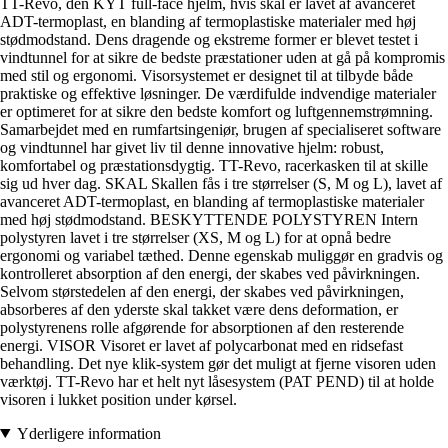
TT-Revo, den KYT full-face hjelm, hvis skal er lavet af avanceret
ADT-termoplast, en blanding af termoplastiske materialer med høj
stødmodstand. Dens dragende og ekstreme former er blevet testet i
vindtunnel for at sikre de bedste præstationer uden at gå på kompromis
med stil og ergonomi. Visorsystemet er designet til at tilbyde både
praktiske og effektive løsninger. De værdifulde indvendige materialer
er optimeret for at sikre den bedste komfort og luftgennemstrømning.
Samarbejdet med en rumfartsingeniør, brugen af specialiseret software
og vindtunnel har givet liv til denne innovative hjelm: robust,
komfortabel og præstationsdygtig. TT-Revo, racerkasken til at skille
sig ud hver dag. SKAL Skallen fås i tre størrelser (S, M og L), lavet af
avanceret ADT-termoplast, en blanding af termoplastiske materialer
med høj stødmodstand. BESKYTTENDE POLYSTYREN Intern
polystyren lavet i tre størrelser (XS, M og L) for at opnå bedre
ergonomi og variabel tæthed. Denne egenskab muliggør en gradvis og
kontrolleret absorption af den energi, der skabes ved påvirkningen.
Selvom størstedelen af den energi, der skabes ved påvirkningen,
absorberes af den yderste skal takket være dens deformation, er
polystyrenens rolle afgørende for absorptionen af den resterende
energi. VISOR Visoret er lavet af polycarbonat med en ridsefast
behandling. Det nye klik-system gør det muligt at fjerne visoren uden
værktøj. TT-Revo har et helt nyt låsesystem (PAT PEND) til at holde
visoren i lukket position under kørsel.
Yderligere information