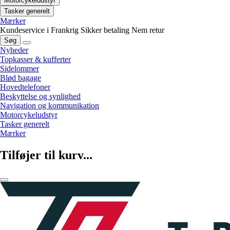
Motorcykeludstyr
Tasker generelt
Mærker
Kundeservice i Frankrig
Sikker betaling
Nem retur
Søg
Nyheder
Topkasser & kufferter
Sidelommer
Blød bagage
Hovedtelefoner
Beskyttelse og synlighed
Navigation og kommunikation
Motorcykeludstyr
Tasker generelt
Mærker
Tilføjer til kurv...