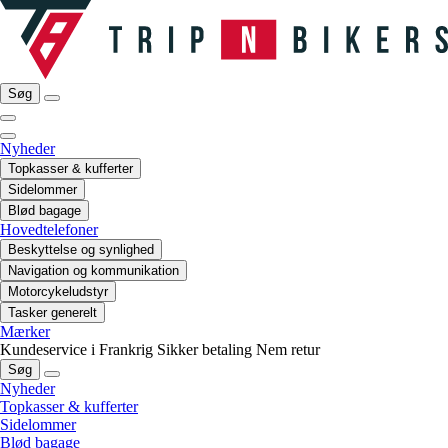
Søg
Nyheder
Topkasser & kufferter
Sidelommer
Blød bagage
Hovedtelefoner
Beskyttelse og synlighed
Navigation og kommunikation
Motorcykeludstyr
Tasker generelt
Mærker
Kundeservice i Frankrig
Sikker betaling
Nem retur
Søg
Nyheder
Topkasser & kufferter
Sidelommer
Blød bagage