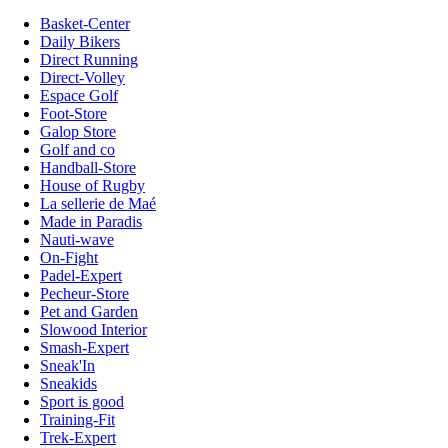
Basket-Center
Daily Bikers
Direct Running
Direct-Volley
Espace Golf
Foot-Store
Galop Store
Golf and co
Handball-Store
House of Rugby
La sellerie de Maé
Made in Paradis
Nauti-wave
On-Fight
Padel-Expert
Pecheur-Store
Pet and Garden
Slowood Interior
Smash-Expert
Sneak'In
Sneakids
Sport is good
Training-Fit
Trek-Expert