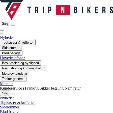
Søg
Nyheder
Topkasser & kufferter
Sidelommer
Blød bagage
Hovedtelefoner
Beskyttelse og synlighed
Navigation og kommunikation
Motorcykeludstyr
Tasker generelt
Mærker
Kundeservice i Frankrig
Sikker betaling
Nem retur
Søg
Nyheder
Topkasser & kufferter
Sidelommer
Blød bagage