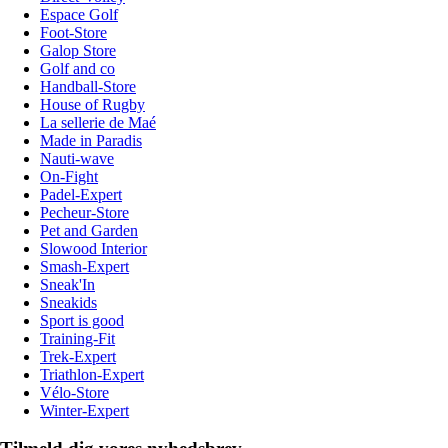
Espace Golf
Foot-Store
Galop Store
Golf and co
Handball-Store
House of Rugby
La sellerie de Maé
Made in Paradis
Nauti-wave
On-Fight
Padel-Expert
Pecheur-Store
Pet and Garden
Slowood Interior
Smash-Expert
Sneak'In
Sneakids
Sport is good
Training-Fit
Trek-Expert
Triathlon-Expert
Vélo-Store
Winter-Expert