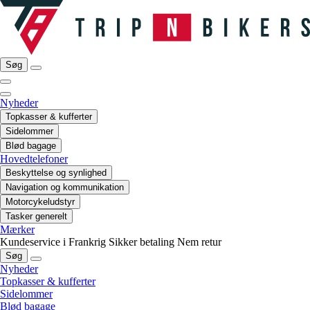
Søg
Nyheder
Topkasser & kufferter
Sidelommer
Blød bagage
Hovedtelefoner
Beskyttelse og synlighed
Navigation og kommunikation
Motorcykeludstyr
Tasker generelt
Mærker
Kundeservice i Frankrig
Sikker betaling
Nem retur
Søg
Nyheder
Topkasser & kufferter
Sidelommer
Blød bagage