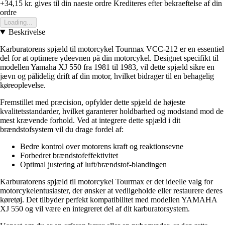
+34,15 kr.
gives til din naeste ordre
Krediteres efter bekraeftelse af din
ordre
Loading...
Beskrivelse
Karburatorens spjæld til motorcykel Tourmax VCC-212 er en essentiel
del for at optimere ydeevnen på din motorcykel. Designet specifikt til
modellen Yamaha XJ 550 fra 1981 til 1983, vil dette spjæld sikre en
jævn og pålidelig drift af din motor, hvilket bidrager til en behagelig
køreoplevelse.
Fremstillet med præcision, opfylder dette spjæld de højeste
kvalitetsstandarder, hvilket garanterer holdbarhed og modstand mod de
mest krævende forhold. Ved at integrere dette spjæld i dit
brændstofsystem vil du drage fordel af:
Bedre kontrol over motorens kraft og reaktionsevne
Forbedret brændstofeffektivitet
Optimal justering af luft/brændstof-blandingen
Karburatorens spjæld til motorcykel Tourmax er det ideelle valg for
motorcykelentusiaster, der ønsker at vedligeholde eller restaurere deres
køretøj. Det tilbyder perfekt kompatibilitet med modellen YAMAHA
XJ 550 og vil være en integreret del af dit karburatorsystem.