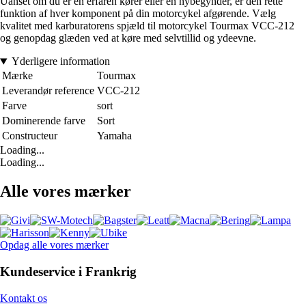
Uanset om du er en erfaren kører eller en nybegynder, er den rette
funktion af hver komponent på din motorcykel afgørende. Vælg
kvalitet med karburatorens spjæld til motorcykel Tourmax VCC-212
og genopdag glæden ved at køre med selvtillid og ydeevne.
Yderligere information
Mærke
Tourmax
Leverandør reference
VCC-212
Farve
sort
Dominerende farve
Sort
Constructeur
Yamaha
Loading...
Loading...
Alle vores mærker
Opdag alle vores mærker
Kundeservice i Frankrig
Kontakt os