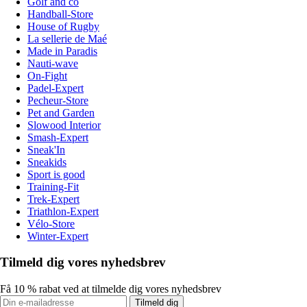
Golf and co
Handball-Store
House of Rugby
La sellerie de Maé
Made in Paradis
Nauti-wave
On-Fight
Padel-Expert
Pecheur-Store
Pet and Garden
Slowood Interior
Smash-Expert
Sneak'In
Sneakids
Sport is good
Training-Fit
Trek-Expert
Triathlon-Expert
Vélo-Store
Winter-Expert
Tilmeld dig vores nyhedsbrev
Få 10 % rabat ved at tilmelde dig vores nyhedsbrev
Tilmeld dig