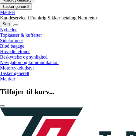
Motorcykeludstyr
Tasker generelt
Mærker
Kundeservice i Frankrig
Sikker betaling
Nem retur
Søg
Nyheder
Topkasser & kufferter
Sidelommer
Blød bagage
Hovedtelefoner
Beskyttelse og synlighed
Navigation og kommunikation
Motorcykeludstyr
Tasker generelt
Mærker
Tilføjer til kurv...