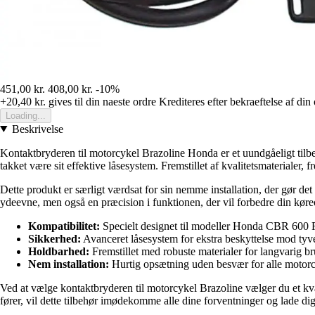
451,00 kr.
408,00 kr.
-10%
+20,40 kr.
gives til din naeste ordre
Krediteres efter bekraeftelse af din
Loading...
Beskrivelse
Kontaktbryderen til motorcykel Brazoline Honda er et uundgåeligt tilbeh
takket være sit effektive låsesystem. Fremstillet af kvalitetsmateriale
Dette produkt er særligt værdsat for sin nemme installation, der gør det
ydeevne, men også en præcision i funktionen, der vil forbedre din køre
Kompatibilitet:
Specielt designet til modeller Honda CBR 600 
Sikkerhed:
Avanceret låsesystem for ekstra beskyttelse mod tyve
Holdbarhed:
Fremstillet med robuste materialer for langvarig br
Nem installation:
Hurtig opsætning uden besvær for alle motorcy
Ved at vælge kontaktbryderen til motorcykel Brazoline vælger du et kva
fører, vil dette tilbehør imødekomme alle dine forventninger og lade di