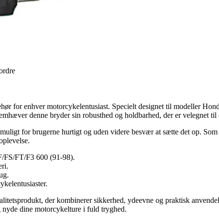
 ordre
ør for enhver motorcykelentusiast. Specielt designet til modeller Honda,
r, fremhæver denne bryder sin robusthed og holdbarhed, der er velegnet t
 muligt for brugerne hurtigt og uden videre besvær at sætte det op. Som 
oplevelse.
F/FS/FT/F3 600 (91-98).
ri.
ug.
kelentusiaster.
litetsprodukt, der kombinerer sikkerhed, ydeevne og praktisk anvendels
g nyde dine motorcykelture i fuld tryghed.