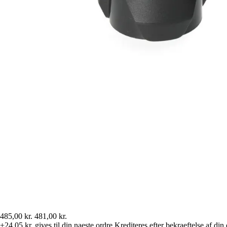
485,00 kr.
481,00 kr.
+24,05 kr.
gives til din naeste ordre
Krediteres efter bekraeftelse af din