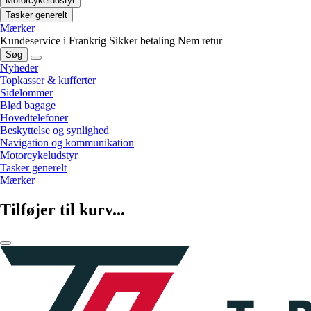
Motorcykeludstyr
Tasker generelt
Mærker
Kundeservice i Frankrig
Sikker betaling
Nem retur
Søg
Nyheder
Topkasser & kufferter
Sidelommer
Blød bagage
Hovedtelefoner
Beskyttelse og synlighed
Navigation og kommunikation
Motorcykeludstyr
Tasker generelt
Mærker
Tilføjer til kurv...