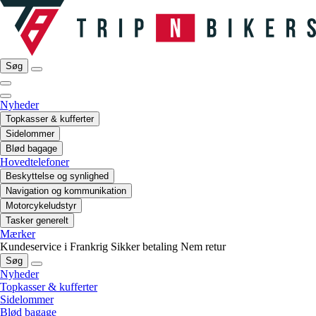
Søg
Nyheder
Topkasser & kufferter
Sidelommer
Blød bagage
Hovedtelefoner
Beskyttelse og synlighed
Navigation og kommunikation
Motorcykeludstyr
Tasker generelt
Mærker
Kundeservice i Frankrig
Sikker betaling
Nem retur
Søg
Nyheder
Topkasser & kufferter
Sidelommer
Blød bagage