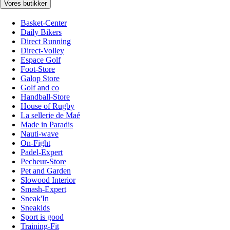
Vores butikker
Basket-Center
Daily Bikers
Direct Running
Direct-Volley
Espace Golf
Foot-Store
Galop Store
Golf and co
Handball-Store
House of Rugby
La sellerie de Maé
Made in Paradis
Nauti-wave
On-Fight
Padel-Expert
Pecheur-Store
Pet and Garden
Slowood Interior
Smash-Expert
Sneak'In
Sneakids
Sport is good
Training-Fit