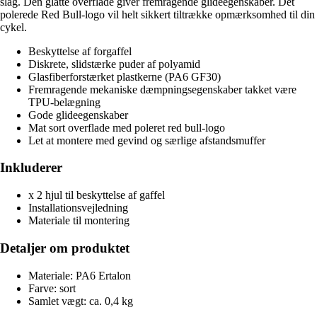
slag. Den glatte overflade giver fremragende glideegenskaber. Det
polerede Red Bull-logo vil helt sikkert tiltrække opmærksomhed til din
cykel.
Beskyttelse af forgaffel
Diskrete, slidstærke puder af polyamid
Glasfiberforstærket plastkerne (PA6 GF30)
Fremragende mekaniske dæmpningsegenskaber takket være
TPU-belægning
Gode glideegenskaber
Mat sort overflade med poleret red bull-logo
Let at montere med gevind og særlige afstandsmuffer
Inkluderer
x 2 hjul til beskyttelse af gaffel
Installationsvejledning
Materiale til montering
Detaljer om produktet
Materiale: PA6 Ertalon
Farve: sort
Samlet vægt: ca. 0,4 kg