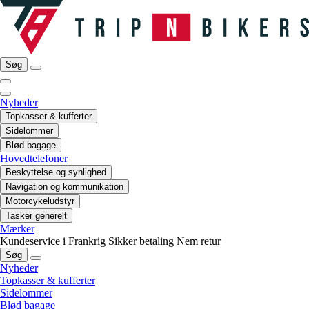
Søg
Nyheder
Topkasser & kufferter
Sidelommer
Blød bagage
Hovedtelefoner
Beskyttelse og synlighed
Navigation og kommunikation
Motorcykeludstyr
Tasker generelt
Mærker
Kundeservice i Frankrig
Sikker betaling
Nem retur
Søg
Nyheder
Topkasser & kufferter
Sidelommer
Blød bagage