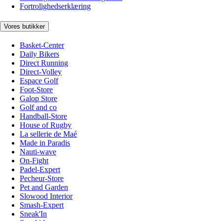
Fortrolighedserklæring
Vores butikker
Basket-Center
Daily Bikers
Direct Running
Direct-Volley
Espace Golf
Foot-Store
Galop Store
Golf and co
Handball-Store
House of Rugby
La sellerie de Maé
Made in Paradis
Nauti-wave
On-Fight
Padel-Expert
Pecheur-Store
Pet and Garden
Slowood Interior
Smash-Expert
Sneak'In