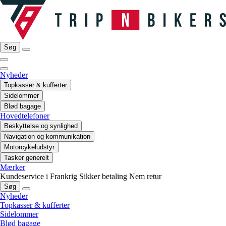
Søg
Nyheder
Topkasser & kufferter
Sidelommer
Blød bagage
Hovedtelefoner
Beskyttelse og synlighed
Navigation og kommunikation
Motorcykeludstyr
Tasker generelt
Mærker
Kundeservice i Frankrig
Sikker betaling
Nem retur
Søg
Nyheder
Topkasser & kufferter
Sidelommer
Blød bagage