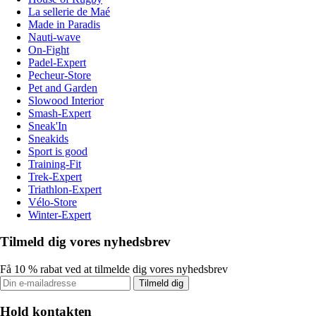
La sellerie de Maé
Made in Paradis
Nauti-wave
On-Fight
Padel-Expert
Pecheur-Store
Pet and Garden
Slowood Interior
Smash-Expert
Sneak'In
Sneakids
Sport is good
Training-Fit
Trek-Expert
Triathlon-Expert
Vélo-Store
Winter-Expert
Tilmeld dig vores nyhedsbrev
Få 10 % rabat ved at tilmelde dig vores nyhedsbrev
Tilmeld dig
Hold kontakten