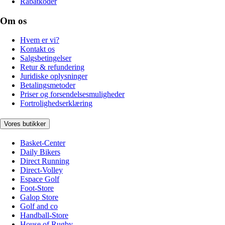
Rabatkoder
Om os
Hvem er vi?
Kontakt os
Salgsbetingelser
Retur & refundering
Juridiske oplysninger
Betalingsmetoder
Priser og forsendelsesmuligheder
Fortrolighedserklæring
Vores butikker
Basket-Center
Daily Bikers
Direct Running
Direct-Volley
Espace Golf
Foot-Store
Galop Store
Golf and co
Handball-Store
House of Rugby