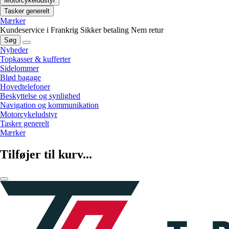
Motorcykeludstyr
Tasker generelt
Mærker
Kundeservice i Frankrig
Sikker betaling
Nem retur
Søg
Nyheder
Topkasser & kufferter
Sidelommer
Blød bagage
Hovedtelefoner
Beskyttelse og synlighed
Navigation og kommunikation
Motorcykeludstyr
Tasker generelt
Mærker
Tilføjer til kurv...