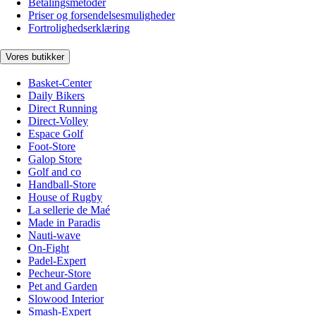
Betalingsmetoder
Priser og forsendelsesmuligheder
Fortrolighedserklæring
Vores butikker
Basket-Center
Daily Bikers
Direct Running
Direct-Volley
Espace Golf
Foot-Store
Galop Store
Golf and co
Handball-Store
House of Rugby
La sellerie de Maé
Made in Paradis
Nauti-wave
On-Fight
Padel-Expert
Pecheur-Store
Pet and Garden
Slowood Interior
Smash-Expert