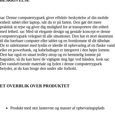
BESKRIVELSE
sac Denne computerrygsæk giver effektiv beskyttelse af din mobile
enhed: tablet eller laptop, når du er på farten. Den gør det mere
praktisk at rejse og giver dig mulighed for at transportere din enhed
med lethed. sac Med sit elegante design og geniale koncept er denne
computerrygsæk velegnet til alle situationer. Den har et stort skumrum
til din bærbare computer eller tablet og en frontlomme til dit tilbehør.
De to sidelommer med lynlås er ideelle til opbevaring af en flaske vand
eller en powerbank, og kabeludtaget er integreret i den højre lomme.
Den har også en smart trolley-strop og en hemmelig lomme på
bagsiden, så du kan have de vigtigste ting lige ved hånden. look sac
Det vandafvisende materiale og lyden i denne computerrygsæk
betyder, at du kan bruge den under alle forhold.
ET OVERBLIK OVER PRODUKTET
Produkt med stor lasteevne og masser af opbevaringsplads