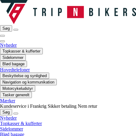
Søg
Nyheder
Topkasser & kufferter
Sidelommer
Blød bagage
Hovedtelefoner
Beskyttelse og synlighed
Navigation og kommunikation
Motorcykeludstyr
Tasker generelt
Mærker
Kundeservice i Frankrig
Sikker betaling
Nem retur
Søg
Nyheder
Topkasser & kufferter
Sidelommer
Blød bagage