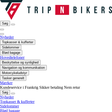
Søg
Nyheder
Topkasser & kufferter
Sidelommer
Blød bagage
Hovedtelefoner
Beskyttelse og synlighed
Navigation og kommunikation
Motorcykeludstyr
Tasker generelt
Mærker
Kundeservice i Frankrig
Sikker betaling
Nem retur
Søg
Nyheder
Topkasser & kufferter
Sidelommer
Blød bagage