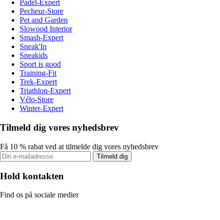
Padel-Expert
Pecheur-Store
Pet and Garden
Slowood Interior
Smash-Expert
Sneak'In
Sneakids
Sport is good
Training-Fit
Trek-Expert
Triathlon-Expert
Vélo-Store
Winter-Expert
Tilmeld dig vores nyhedsbrev
Få 10 % rabat ved at tilmelde dig vores nyhedsbrev
Tilmeld dig
Hold kontakten
Find os på sociale medier