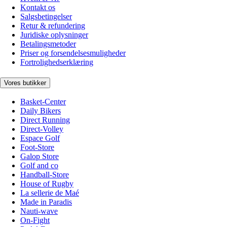
Kontakt os
Salgsbetingelser
Retur & refundering
Juridiske oplysninger
Betalingsmetoder
Priser og forsendelsesmuligheder
Fortrolighedserklæring
Vores butikker
Basket-Center
Daily Bikers
Direct Running
Direct-Volley
Espace Golf
Foot-Store
Galop Store
Golf and co
Handball-Store
House of Rugby
La sellerie de Maé
Made in Paradis
Nauti-wave
On-Fight