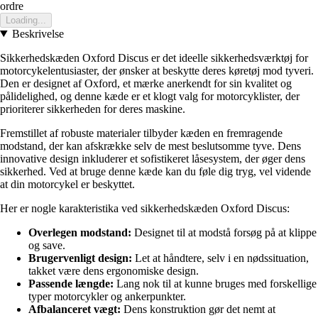
ordre
Loading...
Beskrivelse
Sikkerhedskæden Oxford Discus er det ideelle sikkerhedsværktøj for
motorcykelentusiaster, der ønsker at beskytte deres køretøj mod tyveri.
Den er designet af Oxford, et mærke anerkendt for sin kvalitet og
pålidelighed, og denne kæde er et klogt valg for motorcyklister, der
prioriterer sikkerheden for deres maskine.
Fremstillet af robuste materialer tilbyder kæden en fremragende
modstand, der kan afskrække selv de mest beslutsomme tyve. Dens
innovative design inkluderer et sofistikeret låsesystem, der øger dens
sikkerhed. Ved at bruge denne kæde kan du føle dig tryg, vel vidende
at din motorcykel er beskyttet.
Her er nogle karakteristika ved sikkerhedskæden Oxford Discus:
Overlegen modstand:
Designet til at modstå forsøg på at klippe
og save.
Brugervenligt design:
Let at håndtere, selv i en nødssituation,
takket være dens ergonomiske design.
Passende længde:
Lang nok til at kunne bruges med forskellige
typer motorcykler og ankerpunkter.
Afbalanceret vægt:
Dens konstruktion gør det nemt at