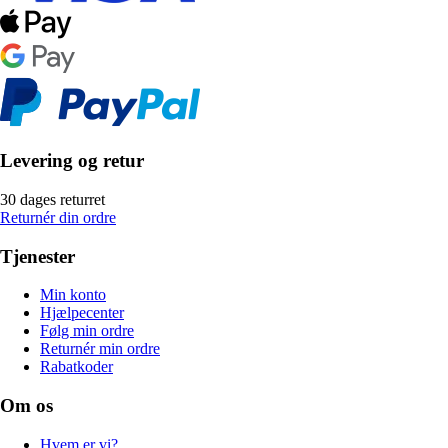
Levering og retur
30 dages returret
Returnér din ordre
Tjenester
Min konto
Hjælpecenter
Følg min ordre
Returnér min ordre
Rabatkoder
Om os
Hvem er vi?