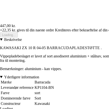
447,00 kr.
+22,35 kr.
gives til din naeste ordre
Krediteres efter bekraeftelse af din
Loading...
Beskrivelse
KAWASAKI ZX 10 R 04-05 BARRACUDAPLADESTØTTE .
Vippepladebeslaget er lavet af sort anodiseret aluminium + stålnav, som
fra til montering.
Bemærkninger: aluminium - kan vippes.
Yderligere information
Mærke
Barracuda
Leverandør reference
KP1104-BN
Farve
sort
Dominerende farve
Sort
Constructeur
Kawasaki
Loading...