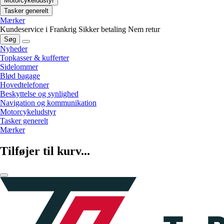
Motorcykeludstyr
Tasker generelt
Mærker
Kundeservice i Frankrig
Sikker betaling
Nem retur
Søg
Nyheder
Topkasser & kufferter
Sidelommer
Blød bagage
Hovedtelefoner
Beskyttelse og synlighed
Navigation og kommunikation
Motorcykeludstyr
Tasker generelt
Mærker
Tilføjer til kurv...