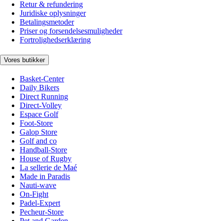
Retur & refundering
Juridiske oplysninger
Betalingsmetoder
Priser og forsendelsesmuligheder
Fortrolighedserklæring
Vores butikker
Basket-Center
Daily Bikers
Direct Running
Direct-Volley
Espace Golf
Foot-Store
Galop Store
Golf and co
Handball-Store
House of Rugby
La sellerie de Maé
Made in Paradis
Nauti-wave
On-Fight
Padel-Expert
Pecheur-Store
Pet and Garden