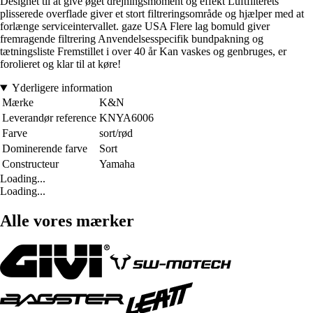
Designet til at give øget drejningsmoment og effekt Luftfilterets
plisserede overflade giver et stort filtreringsområde og hjælper med at
forlænge serviceintervallet. gaze USA Flere lag bomuld giver
fremragende filtrering Anvendelsesspecifik bundpakning og
tætningsliste Fremstillet i over 40 år Kan vaskes og genbruges, er
forolieret og klar til at køre!
Yderligere information
Mærke
K&N
Leverandør reference
KNYA6006
Farve
sort/rød
Dominerende farve
Sort
Constructeur
Yamaha
Loading...
Loading...
Alle vores mærker