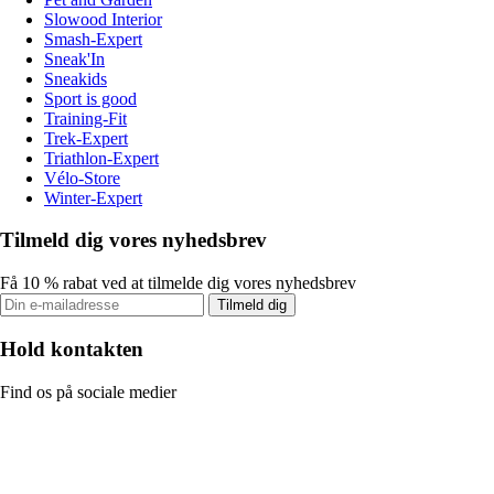
Slowood Interior
Smash-Expert
Sneak'In
Sneakids
Sport is good
Training-Fit
Trek-Expert
Triathlon-Expert
Vélo-Store
Winter-Expert
Tilmeld dig vores nyhedsbrev
Få 10 % rabat ved at tilmelde dig vores nyhedsbrev
Tilmeld dig
Hold kontakten
Find os på sociale medier