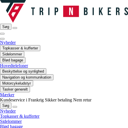
Søg
Nyheder
Topkasser & kufferter
Sidelommer
Blød bagage
Hovedtelefoner
Beskyttelse og synlighed
Navigation og kommunikation
Motorcykeludstyr
Tasker generelt
Mærker
Kundeservice i Frankrig
Sikker betaling
Nem retur
Søg
Nyheder
Topkasser & kufferter
Sidelommer
Blød bagage