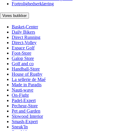
Fortrolighedserklæring
Vores butikker
Basket-Center
Daily Bikers
Direct Running
Direct-Volley
Espace Golf
Foot-Store
Galop Store
Golf and co
Handball-Store
House of Rugby
La sellerie de Maé
Made in Paradis
Nauti-wave
On-Fight
Padel-Expert
Pecheur-Store
Pet and Garden
Slowood Interior
Smash-Expert
Sneak'In