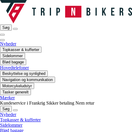
Søg
Nyheder
Topkasser & kufferter
Sidelommer
Blød bagage
Hovedtelefoner
Beskyttelse og synlighed
Navigation og kommunikation
Motorcykeludstyr
Tasker generelt
Mærker
Kundeservice i Frankrig
Sikker betaling
Nem retur
Søg
Nyheder
Topkasser & kufferter
Sidelommer
Blød bagage