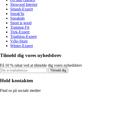
Slowood Interior
Smash-Expert
Sneak'In
Sneakids
Sport is good
Training-Fit
Trek-Expert
Triathlon-Expert
Vélo-Store
Winter-Expert
Tilmeld dig vores nyhedsbrev
Få 10 % rabat ved at tilmelde dig vores nyhedsbrev
Tilmeld dig
Hold kontakten
Find os på sociale medier