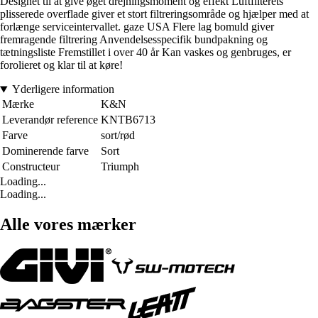
Designet til at give øget drejningsmoment og effekt Luftfilterets
plisserede overflade giver et stort filtreringsområde og hjælper med at
forlænge serviceintervallet. gaze USA Flere lag bomuld giver
fremragende filtrering Anvendelsesspecifik bundpakning og
tætningsliste Fremstillet i over 40 år Kan vaskes og genbruges, er
forolieret og klar til at køre!
Yderligere information
Mærke
K&N
Leverandør reference
KNTB6713
Farve
sort/rød
Dominerende farve
Sort
Constructeur
Triumph
Loading...
Loading...
Alle vores mærker