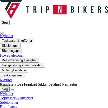
Søg
Nyheder
Topkasser & kufferter
Sidelommer
Blød bagage
Hovedtelefoner
Beskyttelse og synlighed
Navigation og kommunikation
Motorcykeludstyr
Tasker generelt
Mærker
Kundeservice i Frankrig
Sikker betaling
Nem retur
Søg
Nyheder
Topkasser & kufferter
Sidelommer
Blød bagage