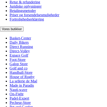
Retur & refundering
Juridiske oplysninger
Betalingsmetoder
Priser og forsendelsesmuligheder
Fortrolighedserklæring
Vores butikker
Basket-Center
Daily Bikers
Direct Running
Direct-Volley
Espace Golf
Foot-Store
Galop Store
Golf and co
Handball-Store
House of Rugby
La sellerie de Maé
Made in Paradis
Nauti-wave
On-Fight
Padel-Expert
Pecheur-Store
Pet and Garden