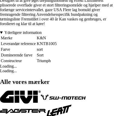
Designet til at give øget drejningsmoment og effekt Luftfilterets
plisserede overflade giver et stort filtreringsområde og hjælper med at
forlænge serviceintervallet. gaze USA Flere lag bomuld giver
fremragende filtrering Anvendelsesspecifik bundpakning og
tætningsliste Fremstillet i over 40 år Kan vaskes og genbruges, er
forolieret og klar til at køre!
Yderligere information
Mærke
K&N
Leverandør reference
KNTB1005
Farve
sort
Dominerende farve
Sort
Constructeur
Triumph
Loading...
Loading...
Alle vores mærker