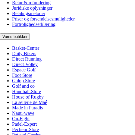
Retur & refundering
Juridiske oplysninger
Betalingsmetoder
Priser og forsendelsesmuligheder
Fortrolighedserklæring
Vores butikker
Basket-Center
Daily Bikers
Direct Running
Direct-Volley
Espace Golf
Foot-Store
Galop Store
Golf and co
Handball-Store
House of Rugby
La sellerie de Maé
Made in Paradis
Nauti-wave
On-Fight
Padel-Expert
Pecheur-Store
Pet and Garden