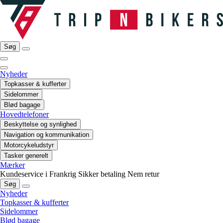
Søg
Nyheder
Topkasser & kufferter
Sidelommer
Blød bagage
Hovedtelefoner
Beskyttelse og synlighed
Navigation og kommunikation
Motorcykeludstyr
Tasker generelt
Mærker
Kundeservice i Frankrig
Sikker betaling
Nem retur
Søg
Nyheder
Topkasser & kufferter
Sidelommer
Blød bagage