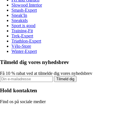
Slowood Interior
Smash-Expert
Sneak'In
Sneakids
Sport is good
Training-Fit
Trek-Expert
Triathlon-Expert
Vélo-Store
Winter-Expert
Tilmeld dig vores nyhedsbrev
Få 10 % rabat ved at tilmelde dig vores nyhedsbrev
Tilmeld dig
Hold kontakten
Find os på sociale medier