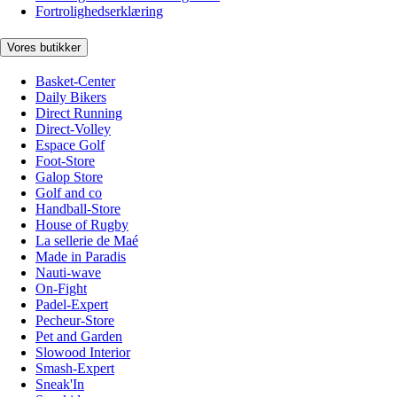
Fortrolighedserklæring
Vores butikker
Basket-Center
Daily Bikers
Direct Running
Direct-Volley
Espace Golf
Foot-Store
Galop Store
Golf and co
Handball-Store
House of Rugby
La sellerie de Maé
Made in Paradis
Nauti-wave
On-Fight
Padel-Expert
Pecheur-Store
Pet and Garden
Slowood Interior
Smash-Expert
Sneak'In