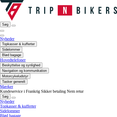
Søg
Nyheder
Topkasser & kufferter
Sidelommer
Blød bagage
Hovedtelefoner
Beskyttelse og synlighed
Navigation og kommunikation
Motorcykeludstyr
Tasker generelt
Mærker
Kundeservice i Frankrig
Sikker betaling
Nem retur
Søg
Nyheder
Topkasser & kufferter
Sidelommer
Blød bagage