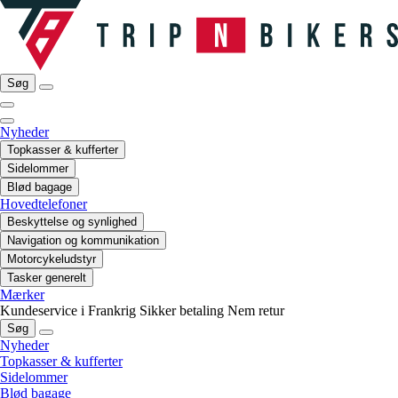
Søg
Nyheder
Topkasser & kufferter
Sidelommer
Blød bagage
Hovedtelefoner
Beskyttelse og synlighed
Navigation og kommunikation
Motorcykeludstyr
Tasker generelt
Mærker
Kundeservice i Frankrig
Sikker betaling
Nem retur
Søg
Nyheder
Topkasser & kufferter
Sidelommer
Blød bagage