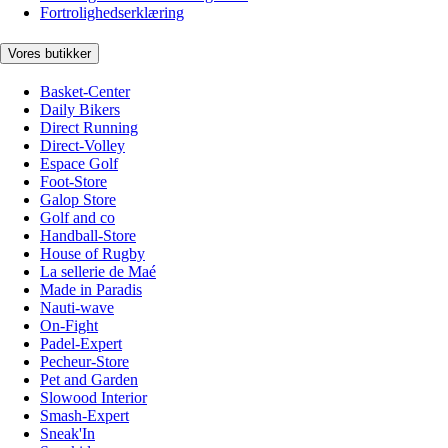
Fortrolighedserklæring
Vores butikker
Basket-Center
Daily Bikers
Direct Running
Direct-Volley
Espace Golf
Foot-Store
Galop Store
Golf and co
Handball-Store
House of Rugby
La sellerie de Maé
Made in Paradis
Nauti-wave
On-Fight
Padel-Expert
Pecheur-Store
Pet and Garden
Slowood Interior
Smash-Expert
Sneak'In