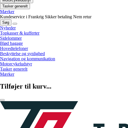
Motorcykeludstyr
Tasker generelt
Mærker
Kundeservice i Frankrig
Sikker betaling
Nem retur
Søg
Nyheder
Topkasser & kufferter
Sidelommer
Blød bagage
Hovedtelefoner
Beskyttelse og synlighed
Navigation og kommunikation
Motorcykeludstyr
Tasker generelt
Mærker
Tilføjer til kurv...