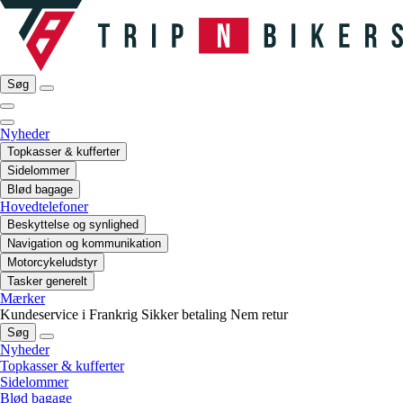
Søg
Nyheder
Topkasser & kufferter
Sidelommer
Blød bagage
Hovedtelefoner
Beskyttelse og synlighed
Navigation og kommunikation
Motorcykeludstyr
Tasker generelt
Mærker
Kundeservice i Frankrig
Sikker betaling
Nem retur
Søg
Nyheder
Topkasser & kufferter
Sidelommer
Blød bagage