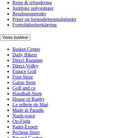
Retur & refundering
Juridiske oplysninger
Betalingsmetoder
Priser og forsendelsesmuligheder
Fortrolighedserklæring
Vores butikker
Basket-Center
Daily Bikers
Direct Running
Direct-Volley
Espace Golf
Foot-Store
Galop Store
Golf and co
Handball-Store
House of Rugby
La sellerie de Maé
Made in Paradis
Nauti-wave
On-Fight
Padel-Expert
Pecheur-Store
Pet and Garden