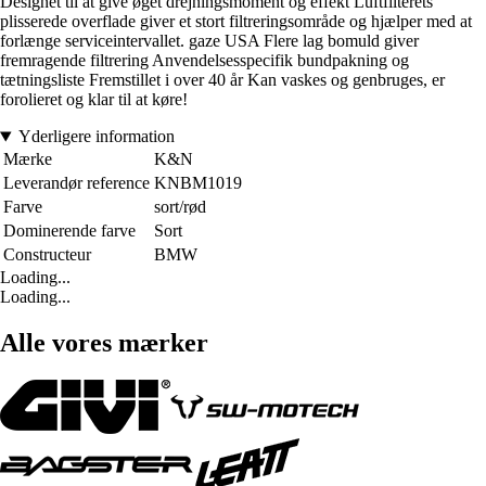
Designet til at give øget drejningsmoment og effekt Luftfilterets
plisserede overflade giver et stort filtreringsområde og hjælper med at
forlænge serviceintervallet. gaze USA Flere lag bomuld giver
fremragende filtrering Anvendelsesspecifik bundpakning og
tætningsliste Fremstillet i over 40 år Kan vaskes og genbruges, er
forolieret og klar til at køre!
Yderligere information
Mærke
K&N
Leverandør reference
KNBM1019
Farve
sort/rød
Dominerende farve
Sort
Constructeur
BMW
Loading...
Loading...
Alle vores mærker