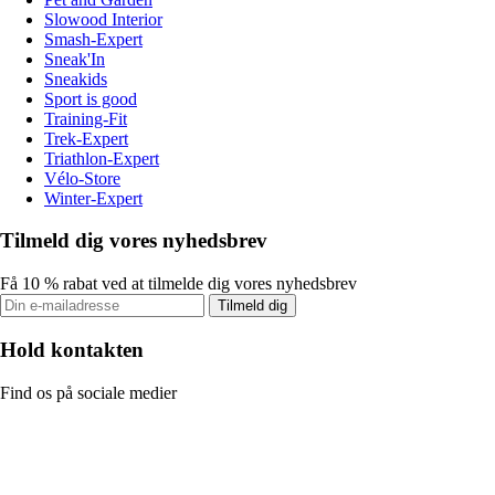
Slowood Interior
Smash-Expert
Sneak'In
Sneakids
Sport is good
Training-Fit
Trek-Expert
Triathlon-Expert
Vélo-Store
Winter-Expert
Tilmeld dig vores nyhedsbrev
Få 10 % rabat ved at tilmelde dig vores nyhedsbrev
Tilmeld dig
Hold kontakten
Find os på sociale medier