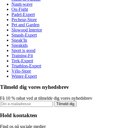
Nauti-wave
On-Fight
Padel-Expert
Pecheur-Store
Pet and Garden
Slowood Interior
Smash-Expert
Sneak'In
Sneakids
Sport is good
Training-Fit
Trek-Expert
Triathlon-Expert
Vélo-Store
Winter-Expert
Tilmeld dig vores nyhedsbrev
Få 10 % rabat ved at tilmelde dig vores nyhedsbrev
Tilmeld dig
Hold kontakten
Find os på sociale medier