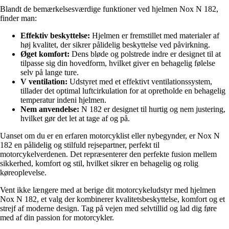
Blandt de bemærkelsesværdige funktioner ved hjelmen Nox N 182,
finder man:
Effektiv beskyttelse:
Hjelmen er fremstillet med materialer af
høj kvalitet, der sikrer pålidelig beskyttelse ved påvirkning.
Øget komfort:
Dens bløde og polstrede indre er designet til at
tilpasse sig din hovedform, hvilket giver en behagelig følelse
selv på lange ture.
V ventilation:
Udstyret med et effektivt ventilationssystem,
tillader det optimal luftcirkulation for at opretholde en behagelig
temperatur indeni hjelmen.
Nem anvendelse:
N 182 er designet til hurtig og nem justering,
hvilket gør det let at tage af og på.
Uanset om du er en erfaren motorcyklist eller nybegynder, er Nox N
182 en pålidelig og stilfuld rejsepartner, perfekt til
motorcykelverdenen. Det repræsenterer den perfekte fusion mellem
sikkerhed, komfort og stil, hvilket sikrer en behagelig og rolig
køreoplevelse.
Vent ikke længere med at berige dit motorcykeludstyr med hjelmen
Nox N 182, et valg der kombinerer kvalitetsbeskyttelse, komfort og et
strejf af moderne design. Tag på vejen med selvtillid og lad dig føre
med af din passion for motorcykler.