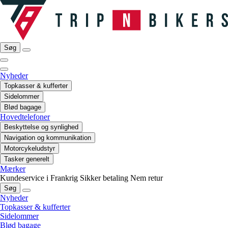
Søg
Nyheder
Topkasser & kufferter
Sidelommer
Blød bagage
Hovedtelefoner
Beskyttelse og synlighed
Navigation og kommunikation
Motorcykeludstyr
Tasker generelt
Mærker
Kundeservice i Frankrig
Sikker betaling
Nem retur
Søg
Nyheder
Topkasser & kufferter
Sidelommer
Blød bagage