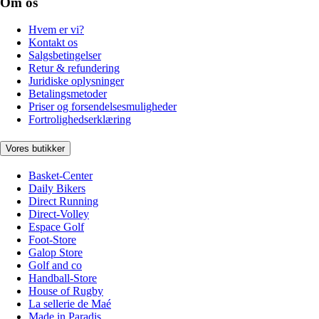
Om os
Hvem er vi?
Kontakt os
Salgsbetingelser
Retur & refundering
Juridiske oplysninger
Betalingsmetoder
Priser og forsendelsesmuligheder
Fortrolighedserklæring
Vores butikker
Basket-Center
Daily Bikers
Direct Running
Direct-Volley
Espace Golf
Foot-Store
Galop Store
Golf and co
Handball-Store
House of Rugby
La sellerie de Maé
Made in Paradis