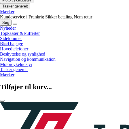
Motorcykeludstyr
Tasker generelt
Mærker
Kundeservice i Frankrig
Sikker betaling
Nem retur
Søg
Nyheder
Topkasser & kufferter
Sidelommer
Blød bagage
Hovedtelefoner
Beskyttelse og synlighed
Navigation og kommunikation
Motorcykeludstyr
Tasker generelt
Mærker
Tilføjer til kurv...