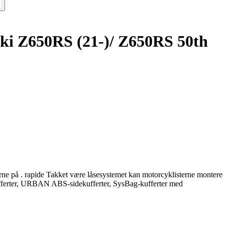
aki Z650RS (21-)/ Z650RS 50th
rne på . rapide Takket være låsesystemet kan motorcyklisterne montere
kufferter, URBAN ABS-sidekufferter, SysBag-kufferter med