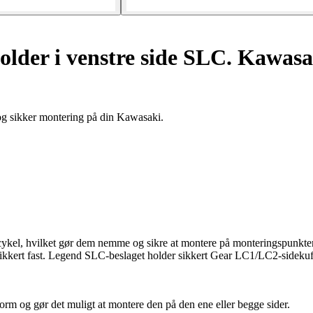
lder i venstre side SLC. Kawas
g sikker montering på din Kawasaki.
orcykel, hvilket gør dem nemme og sikre at montere på monteringspunkte
r sikkert fast. Legend SLC-beslaget holder sikkert Gear LC1/LC2-side
orm og gør det muligt at montere den på den ene eller begge sider.