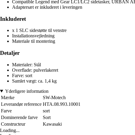
Compatible Legend med Gear LC1/LC2 sidetasker, URBAN ABS si
Adaptersæt er inkluderet i leveringen
Inkluderet
x 1 SLC sidestøtte til venstre
Installationsvejledning
Materiale til montering
Detaljer
Materialer: Stål
Overflade: pulverlakeret
Farve: sort
Samlet vægt: ca. 1,4 kg
Yderligere information
Mærke
SW-Motech
Leverandør reference
HTA.08.993.10001
Farve
sort
Dominerende farve
Sort
Constructeur
Kawasaki
Loading...