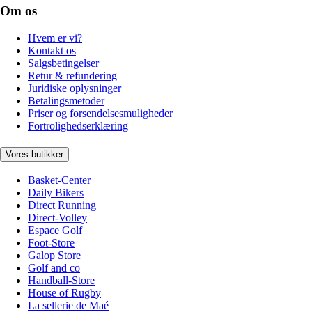
Om os
Hvem er vi?
Kontakt os
Salgsbetingelser
Retur & refundering
Juridiske oplysninger
Betalingsmetoder
Priser og forsendelsesmuligheder
Fortrolighedserklæring
Vores butikker
Basket-Center
Daily Bikers
Direct Running
Direct-Volley
Espace Golf
Foot-Store
Galop Store
Golf and co
Handball-Store
House of Rugby
La sellerie de Maé