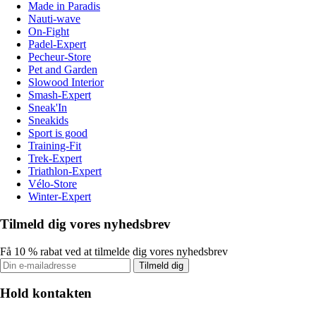
Made in Paradis
Nauti-wave
On-Fight
Padel-Expert
Pecheur-Store
Pet and Garden
Slowood Interior
Smash-Expert
Sneak'In
Sneakids
Sport is good
Training-Fit
Trek-Expert
Triathlon-Expert
Vélo-Store
Winter-Expert
Tilmeld dig vores nyhedsbrev
Få 10 % rabat ved at tilmelde dig vores nyhedsbrev
Tilmeld dig
Hold kontakten