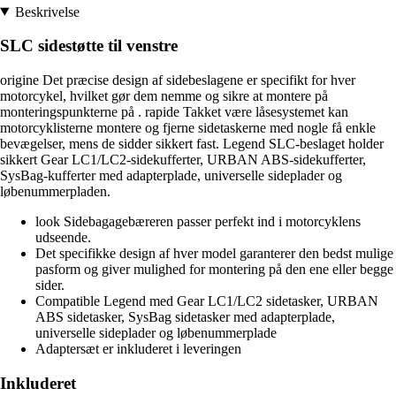
Beskrivelse
SLC sidestøtte til venstre
origine Det præcise design af sidebeslagene er specifikt for hver
motorcykel, hvilket gør dem nemme og sikre at montere på
monteringspunkterne på . rapide Takket være låsesystemet kan
motorcyklisterne montere og fjerne sidetaskerne med nogle få enkle
bevægelser, mens de sidder sikkert fast. Legend SLC-beslaget holder
sikkert Gear LC1/LC2-sidekufferter, URBAN ABS-sidekufferter,
SysBag-kufferter med adapterplade, universelle sideplader og
løbenummerpladen.
look Sidebagagebæreren passer perfekt ind i motorcyklens
udseende.
Det specifikke design af hver model garanterer den bedst mulige
pasform og giver mulighed for montering på den ene eller begge
sider.
Compatible Legend med Gear LC1/LC2 sidetasker, URBAN
ABS sidetasker, SysBag sidetasker med adapterplade,
universelle sideplader og løbenummerplade
Adaptersæt er inkluderet i leveringen
Inkluderet