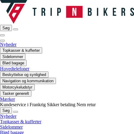
Søg
Nyheder
Topkasser & kufferter
Sidelommer
Blød bagage
Hovedtelefoner
Beskyttelse og synlighed
Navigation og kommunikation
Motorcykeludstyr
Tasker generelt
Mærker
Kundeservice i Frankrig
Sikker betaling
Nem retur
Søg
Nyheder
Topkasser & kufferter
Sidelommer
Blød bagage