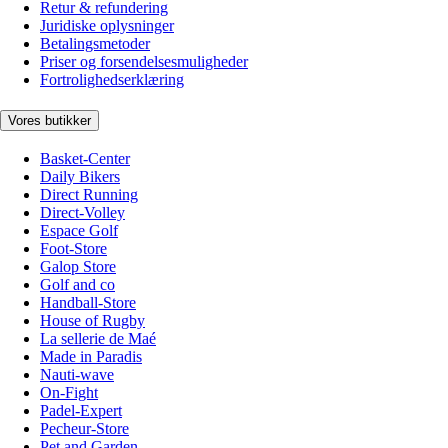
Retur & refundering
Juridiske oplysninger
Betalingsmetoder
Priser og forsendelsesmuligheder
Fortrolighedserklæring
Vores butikker
Basket-Center
Daily Bikers
Direct Running
Direct-Volley
Espace Golf
Foot-Store
Galop Store
Golf and co
Handball-Store
House of Rugby
La sellerie de Maé
Made in Paradis
Nauti-wave
On-Fight
Padel-Expert
Pecheur-Store
Pet and Garden