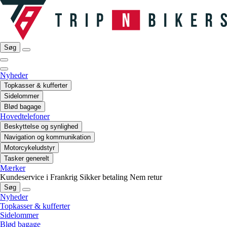
Søg
Nyheder
Topkasser & kufferter
Sidelommer
Blød bagage
Hovedtelefoner
Beskyttelse og synlighed
Navigation og kommunikation
Motorcykeludstyr
Tasker generelt
Mærker
Kundeservice i Frankrig
Sikker betaling
Nem retur
Søg
Nyheder
Topkasser & kufferter
Sidelommer
Blød bagage