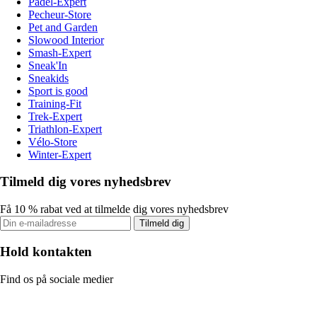
Padel-Expert
Pecheur-Store
Pet and Garden
Slowood Interior
Smash-Expert
Sneak'In
Sneakids
Sport is good
Training-Fit
Trek-Expert
Triathlon-Expert
Vélo-Store
Winter-Expert
Tilmeld dig vores nyhedsbrev
Få 10 % rabat ved at tilmelde dig vores nyhedsbrev
Tilmeld dig
Hold kontakten
Find os på sociale medier