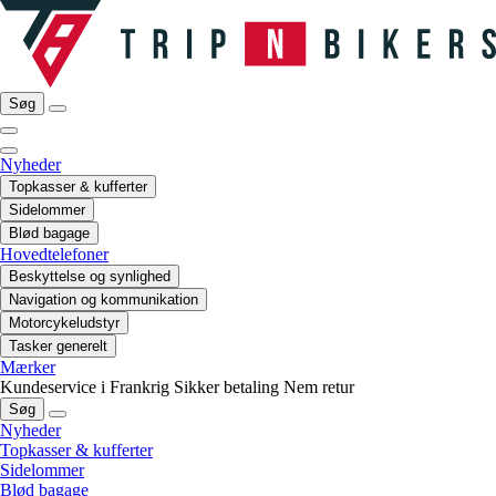
Søg
Nyheder
Topkasser & kufferter
Sidelommer
Blød bagage
Hovedtelefoner
Beskyttelse og synlighed
Navigation og kommunikation
Motorcykeludstyr
Tasker generelt
Mærker
Kundeservice i Frankrig
Sikker betaling
Nem retur
Søg
Nyheder
Topkasser & kufferter
Sidelommer
Blød bagage