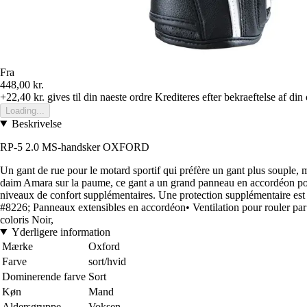
Fra
448,00 kr.
+22,40 kr.
gives til din naeste ordre
Krediteres efter bekraeftelse af din
Loading...
Beskrivelse
RP-5 2.0 MS-handsker OXFORD
Un gant de rue pour le motard sportif qui préfère un gant plus souple, 
daim Amara sur la paume, ce gant a un grand panneau en accordéon pour l
niveaux de confort supplémentaires. Une protection supplémentaire est 
#8226; Panneaux extensibles en accordéon• Ventilation pour rouler par
coloris Noir,
Yderligere information
Mærke
Oxford
Farve
sort/hvid
Dominerende farve
Sort
Køn
Mand
Aldersgruppe
Voksen