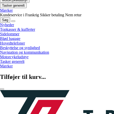
Motorcykeludstyr
Tasker generelt
Mærker
Kundeservice i Frankrig
Sikker betaling
Nem retur
Søg
Nyheder
Topkasser & kufferter
Sidelommer
Blød bagage
Hovedtelefoner
Beskyttelse og synlighed
Navigation og kommunikation
Motorcykeludstyr
Tasker generelt
Mærker
Tilføjer til kurv...