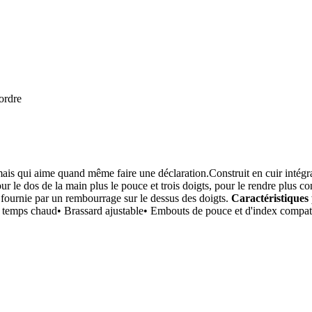
 ordre
mais qui aime quand même faire une déclaration.Construit en cuir intégra
e dos de la main plus le pouce et trois doigts, pour le rendre plus conf
fournie par un rembourrage sur le dessus des doigts.
Caractéristiques 
 temps chaud• Brassard ajustable• Embouts de pouce et d'index compati