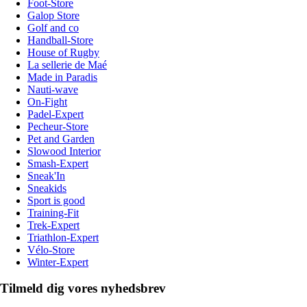
Foot-Store
Galop Store
Golf and co
Handball-Store
House of Rugby
La sellerie de Maé
Made in Paradis
Nauti-wave
On-Fight
Padel-Expert
Pecheur-Store
Pet and Garden
Slowood Interior
Smash-Expert
Sneak'In
Sneakids
Sport is good
Training-Fit
Trek-Expert
Triathlon-Expert
Vélo-Store
Winter-Expert
Tilmeld dig vores nyhedsbrev