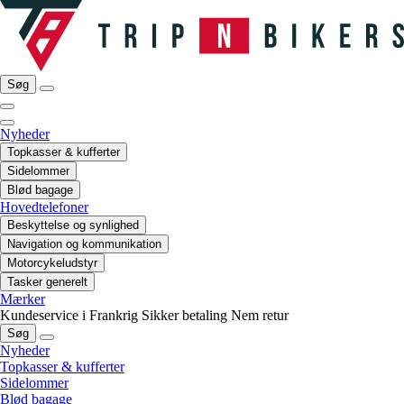
Søg
Nyheder
Topkasser & kufferter
Sidelommer
Blød bagage
Hovedtelefoner
Beskyttelse og synlighed
Navigation og kommunikation
Motorcykeludstyr
Tasker generelt
Mærker
Kundeservice i Frankrig
Sikker betaling
Nem retur
Søg
Nyheder
Topkasser & kufferter
Sidelommer
Blød bagage